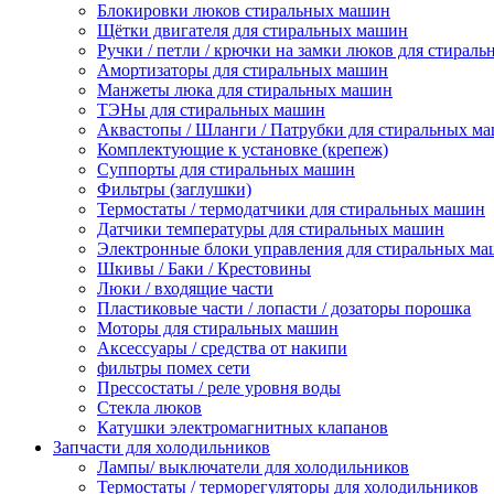
Блокировки люков стиральных машин
Щётки двигателя для стиральных машин
Ручки / петли / крючки на замки люков для стирал
Амортизаторы для стиральных машин
Манжеты люка для стиральных машин
ТЭНы для стиральных машин
Аквастопы / Шланги / Патрубки для стиральных м
Комплектующие к установке (крепеж)
Суппорты для стиральных машин
Фильтры (заглушки)
Термостаты / термодатчики для стиральных машин
Датчики температуры для стиральных машин
Электронные блоки управления для стиральных м
Шкивы / Баки / Крестовины
Люки / входящие части
Пластиковые части / лопасти / дозаторы порошка
Моторы для стиральных машин
Аксессуары / средства от накипи
фильтры помех сети
Прессостаты / реле уровня воды
Стекла люков
Катушки электромагнитных клапанов
Запчасти для холодильников
Лампы/ выключатели для холодильников
Термостаты / терморегуляторы для холодильников