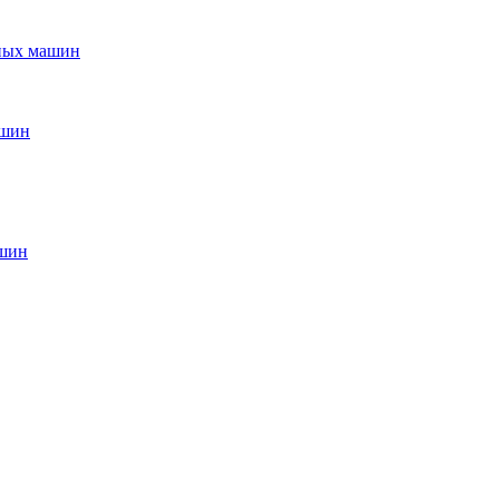
ьных машин
ашин
ашин