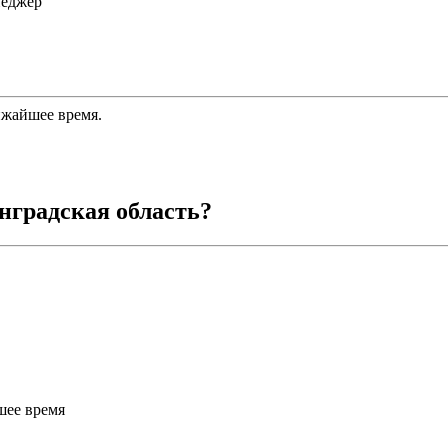
неджер
ижайшее время.
нградская область
?
шее время