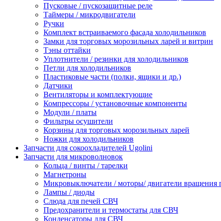
Пусковые / пускозащитные реле
Таймеры / микродвигатели
Ручки
Комплект встраиваемого фасада холодильников
Замки для торговых морозильных ларей и витрин
Тэны оттайки
Уплотнители / резинки для холодильников
Петли для холодильников
Пластиковые части (полки, ящики и др.)
Датчики
Вентиляторы и комплектующие
Компрессоры / установочные компоненты
Модули / платы
Фильтры осушители
Корзины для торговых морозильных ларей
Ножки для холодильников
Запчасти для сокоохладителей Ugolini
Запчасти для микроволновок
Кольца / винты / тарелки
Магнетроны
Микровыключатели / моторы/ двигатели вращения 
Лампы / диоды
Слюда для печей СВЧ
Предохранители и термостаты для СВЧ
Конденсаторы для СВЧ