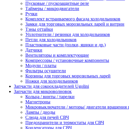
Пусковые / пускозащитные реле
Таймеры / микродвигатели
Ручки
Комплект встраиваемого фасада холодильников
Замки для торговых морозильных ларей и витрин
Тэны оттайки
Уплотнители / резинки для холодильников
Петли для холодильников
Пластиковые части (полки, ящики и др.)
Датчики
Вентиляторы и комплектующие
Компрессоры / установочные компоненты
Модули / платы
Фильтры осушители
Корзины для торговых морозильных ларей
Ножки для холодильников
Запчасти для сокоохладителей Ugolini
Запчасти для микроволновок
Кольца / винты / тарелки
Магнетроны
Микровыключатели / моторы/ двигатели вращения 
Лампы / диоды
Слюда для печей СВЧ
Предохранители и термостаты для СВЧ
Конденсаторы для СВЧ