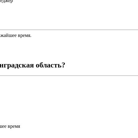
неджер
ижайшее время.
нградская область
?
шее время