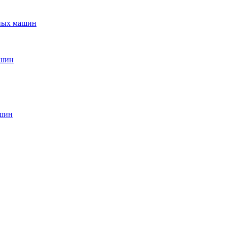
ьных машин
ашин
ашин