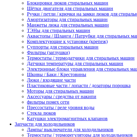
Блокировки люков стиральных машин
Щётки двигателя для стиральных машин
Ручки / петли / крючки на замки люков для стирал
Амортизаторы для стиральных машин
Манжеты люка для стиральных машин
ТЭНы для стиральных машин
Аквастопы / Шланги / Патрубки для стиральных м
Комплектующие к установке (крепеж)
Суппорты для стиральных машин
Фильтры (заглушки)
Термостаты / термодатчики для стиральных машин
Датчики температуры для стиральных машин
Электронные блоки управления для стиральных м
Шкивы / Баки / Крестовины
Люки / входящие части
Пластиковые части / лопасти / дозаторы порошка
Моторы для стиральных машин
Аксессуары / средства от накипи
фильтры помех сети
Прессостаты / реле уровня воды
Стекла люков
Катушки электромагнитных клапанов
Запчасти для холодильников
Лампы/ выключатели для холодильников
Термостаты / терморегуляторы для холодильников