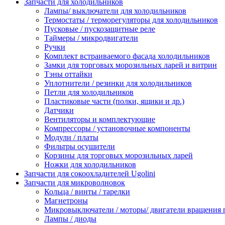
Запчасти для холодильников
Лампы/ выключатели для холодильников
Термостаты / терморегуляторы для холодильников
Пусковые / пускозащитные реле
Таймеры / микродвигатели
Ручки
Комплект встраиваемого фасада холодильников
Замки для торговых морозильных ларей и витрин
Тэны оттайки
Уплотнители / резинки для холодильников
Петли для холодильников
Пластиковые части (полки, ящики и др.)
Датчики
Вентиляторы и комплектующие
Компрессоры / установочные компоненты
Модули / платы
Фильтры осушители
Корзины для торговых морозильных ларей
Ножки для холодильников
Запчасти для сокоохладителей Ugolini
Запчасти для микроволновок
Кольца / винты / тарелки
Магнетроны
Микровыключатели / моторы/ двигатели вращения 
Лампы / диоды