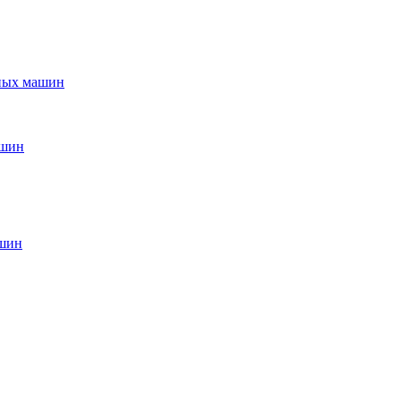
ьных машин
ашин
ашин