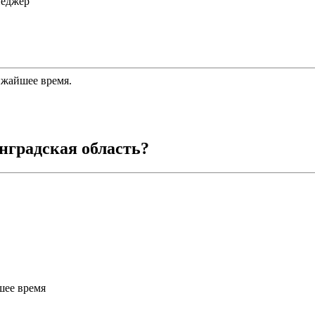
неджер
ижайшее время.
нградская область
?
шее время