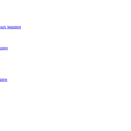
ьных машин
ашин
ашин