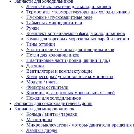
Запчасти для холодильников
Лампы/ выключатели для холодильников
Термостаты / терморегуляторы для холодильников
Пусковые / пускозащитные реле
Таймеры / микродвигатели
Ручки
Комплект встраиваемого фасада холодильников
Замки для торговых морозильных ларей и витрин
Тэны оттайки
Уплотнители / резинки для холодильников
Петли для холодильников
Пластиковые части (полки, ящики и др.)
Датчики
Вентиляторы и комплектующие
Компрессоры / установочные компоненты
Модули / платы
Фильтры осушители
Корзины для торговых морозильных ларей
Ножки для холодильников
Запчасти для сокоохладителей Ugolini
Запчасти для микроволновок
Кольца / винты / тарелки
Магнетроны
Микровыключатели / моторы/ двигатели вращения 
Лампы / диоды