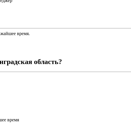
неджер
ижайшее время.
нградская область
?
шее время