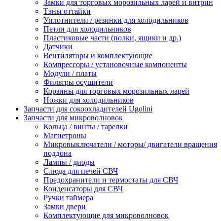
Замки для торговых морозильных ларей и витрин
Тэны оттайки
Уплотнители / резинки для холодильников
Петли для холодильников
Пластиковые части (полки, ящики и др.)
Датчики
Вентиляторы и комплектующие
Компрессоры / установочные компоненты
Модули / платы
Фильтры осушители
Корзины для торговых морозильных ларей
Ножки для холодильников
Запчасти для сокоохладителей Ugolini
Запчасти для микроволновок
Кольца / винты / тарелки
Магнетроны
Микровыключатели / моторы/ двигатели вращения
поддона
Лампы / диоды
Слюда для печей СВЧ
Предохранители и термостаты для СВЧ
Конденсаторы для СВЧ
Ручки таймера
Замки двери
Комплектующие для микроволновок