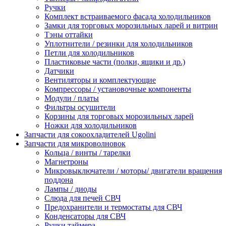
Ручки
Комплект встраиваемого фасада холодильников
Замки для торговых морозильных ларей и витрин
Тэны оттайки
Уплотнители / резинки для холодильников
Петли для холодильников
Пластиковые части (полки, ящики и др.)
Датчики
Вентиляторы и комплектующие
Компрессоры / установочные компоненты
Модули / платы
Фильтры осушители
Корзины для торговых морозильных ларей
Ножки для холодильников
Запчасти для сокоохладителей Ugolini
Запчасти для микроволновок
Кольца / винты / тарелки
Магнетроны
Микровыключатели / моторы/ двигатели вращения
поддона
Лампы / диоды
Слюда для печей СВЧ
Предохранители и термостаты для СВЧ
Конденсаторы для СВЧ
Ручки таймера