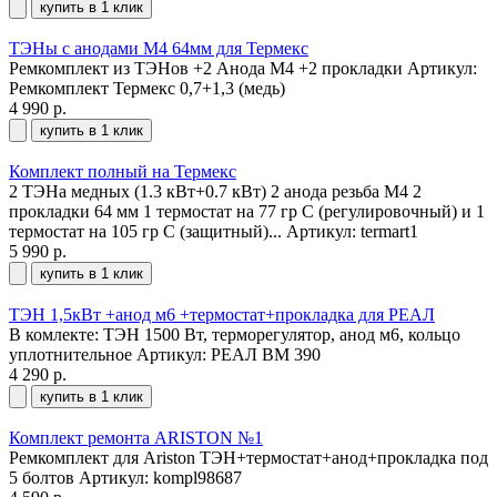
купить в 1 клик
ТЭНы с анодами М4 64мм для Термекс
Ремкомплект из ТЭНов +2 Анода М4 +2 прокладки
Артикул:
Ремкомплект Термекс 0,7+1,3 (медь)
4 990 р.
купить в 1 клик
Комплект полный на Термекс
2 ТЭНа медных (1.3 кВт+0.7 кВт) 2 анода резьба М4 2
прокладки 64 мм 1 термостат на 77 гр С (регулировочный) и 1
термостат на 105 гр С (защитный)...
Артикул: termart1
5 990 р.
купить в 1 клик
ТЭН 1,5кВт +анод м6 +термостат+прокладка для РЕАЛ
В комлекте: ТЭН 1500 Вт, терморегулятор, анод м6, кольцо
уплотнительное
Артикул: РЕАЛ ВМ 390
4 290 р.
купить в 1 клик
Комплект ремонта ARISTON №1
Ремкомплект для Ariston ТЭН+термостат+анод+прокладка под
5 болтов
Артикул: kompl98687