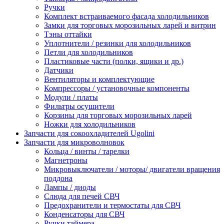
Ручки
Комплект встраиваемого фасада холодильников
Замки для торговых морозильных ларей и витрин
Тэны оттайки
Уплотнители / резинки для холодильников
Петли для холодильников
Пластиковые части (полки, ящики и др.)
Датчики
Вентиляторы и комплектующие
Компрессоры / установочные компоненты
Модули / платы
Фильтры осушители
Корзины для торговых морозильных ларей
Ножки для холодильников
Запчасти для сокоохладителей Ugolini
Запчасти для микроволновок
Кольца / винты / тарелки
Магнетроны
Микровыключатели / моторы/ двигатели вращения
поддона
Лампы / диоды
Слюда для печей СВЧ
Предохранители и термостаты для СВЧ
Конденсаторы для СВЧ
Ручки таймера