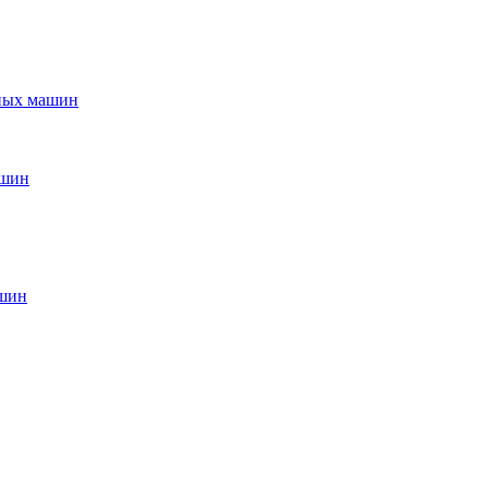
ьных машин
ашин
ашин