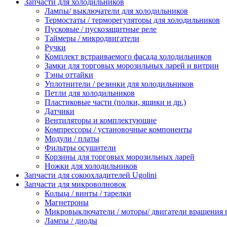
Запчасти для холодильников
Лампы/ выключатели для холодильников
Термостаты / терморегуляторы для холодильников
Пусковые / пускозащитные реле
Таймеры / микродвигатели
Ручки
Комплект встраиваемого фасада холодильников
Замки для торговых морозильных ларей и витрин
Тэны оттайки
Уплотнители / резинки для холодильников
Петли для холодильников
Пластиковые части (полки, ящики и др.)
Датчики
Вентиляторы и комплектующие
Компрессоры / установочные компоненты
Модули / платы
Фильтры осушители
Корзины для торговых морозильных ларей
Ножки для холодильников
Запчасти для сокоохладителей Ugolini
Запчасти для микроволновок
Кольца / винты / тарелки
Магнетроны
Микровыключатели / моторы/ двигатели вращения 
Лампы / диоды