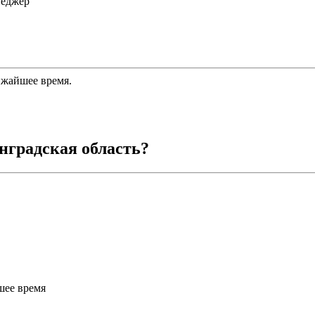
неджер
ижайшее время.
нградская область
?
шее время