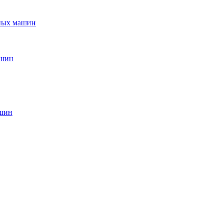
ьных машин
ашин
ашин