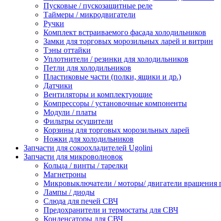
Пусковые / пускозащитные реле
Таймеры / микродвигатели
Ручки
Комплект встраиваемого фасада холодильников
Замки для торговых морозильных ларей и витрин
Тэны оттайки
Уплотнители / резинки для холодильников
Петли для холодильников
Пластиковые части (полки, ящики и др.)
Датчики
Вентиляторы и комплектующие
Компрессоры / установочные компоненты
Модули / платы
Фильтры осушители
Корзины для торговых морозильных ларей
Ножки для холодильников
Запчасти для сокоохладителей Ugolini
Запчасти для микроволновок
Кольца / винты / тарелки
Магнетроны
Микровыключатели / моторы/ двигатели вращения 
Лампы / диоды
Слюда для печей СВЧ
Предохранители и термостаты для СВЧ
Конденсаторы для СВЧ