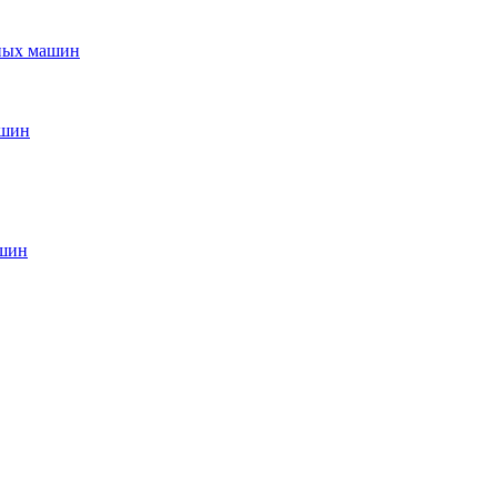
ьных машин
ашин
ашин