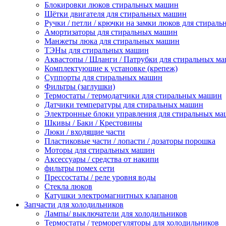
Блокировки люков стиральных машин
Щётки двигателя для стиральных машин
Ручки / петли / крючки на замки люков для стирал
Амортизаторы для стиральных машин
Манжеты люка для стиральных машин
ТЭНы для стиральных машин
Аквастопы / Шланги / Патрубки для стиральных м
Комплектующие к установке (крепеж)
Суппорты для стиральных машин
Фильтры (заглушки)
Термостаты / термодатчики для стиральных машин
Датчики температуры для стиральных машин
Электронные блоки управления для стиральных м
Шкивы / Баки / Крестовины
Люки / входящие части
Пластиковые части / лопасти / дозаторы порошка
Моторы для стиральных машин
Аксессуары / средства от накипи
фильтры помех сети
Прессостаты / реле уровня воды
Стекла люков
Катушки электромагнитных клапанов
Запчасти для холодильников
Лампы/ выключатели для холодильников
Термостаты / терморегуляторы для холодильников