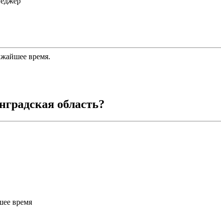
неджер
ижайшее время.
нградская область
?
шее время