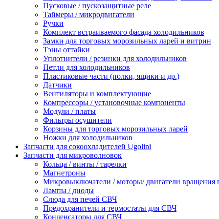
Пусковые / пускозащитные реле
Таймеры / микродвигатели
Ручки
Комплект встраиваемого фасада холодильников
Замки для торговых морозильных ларей и витрин
Тэны оттайки
Уплотнители / резинки для холодильников
Петли для холодильников
Пластиковые части (полки, ящики и др.)
Датчики
Вентиляторы и комплектующие
Компрессоры / установочные компоненты
Модули / платы
Фильтры осушители
Корзины для торговых морозильных ларей
Ножки для холодильников
Запчасти для сокоохладителей Ugolini
Запчасти для микроволновок
Кольца / винты / тарелки
Магнетроны
Микровыключатели / моторы/ двигатели вращения 
Лампы / диоды
Слюда для печей СВЧ
Предохранители и термостаты для СВЧ
Конденсаторы для СВЧ