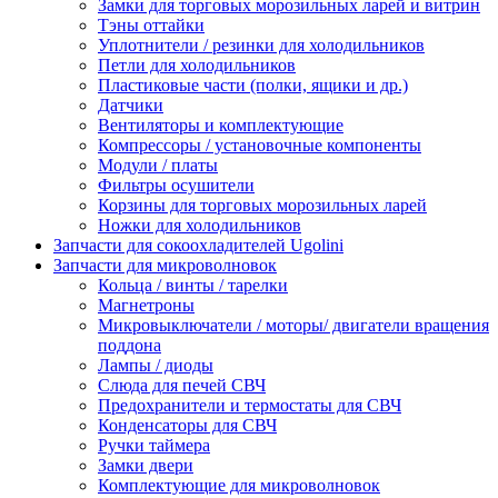
Замки для торговых морозильных ларей и витрин
Тэны оттайки
Уплотнители / резинки для холодильников
Петли для холодильников
Пластиковые части (полки, ящики и др.)
Датчики
Вентиляторы и комплектующие
Компрессоры / установочные компоненты
Модули / платы
Фильтры осушители
Корзины для торговых морозильных ларей
Ножки для холодильников
Запчасти для сокоохладителей Ugolini
Запчасти для микроволновок
Кольца / винты / тарелки
Магнетроны
Микровыключатели / моторы/ двигатели вращения
поддона
Лампы / диоды
Слюда для печей СВЧ
Предохранители и термостаты для СВЧ
Конденсаторы для СВЧ
Ручки таймера
Замки двери
Комплектующие для микроволновок