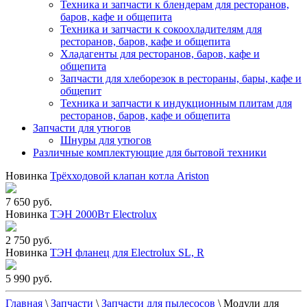
Техника и запчасти к блендерам для ресторанов,
баров, кафе и общепита
Техника и запчасти к сокоохладителям для
ресторанов, баров, кафе и общепита
Хладагенты для ресторанов, баров, кафе и
общепита
Запчасти для хлеборезок в рестораны, бары, кафе и
общепит
Техника и запчасти к индукционным плитам для
ресторанов, баров, кафе и общепита
Запчасти для утюгов
Шнуры для утюгов
Различные комплектующие для бытовой техники
Новинка
Трёхходовой клапан котла Ariston
7 650 руб.
Новинка
ТЭН 2000Вт Electrolux
2 750 руб.
Новинка
ТЭН фланец для Electrolux SL, R
5 990 руб.
Главная
\
Запчасти
\
Запчасти для пылесосов
\
Модули для