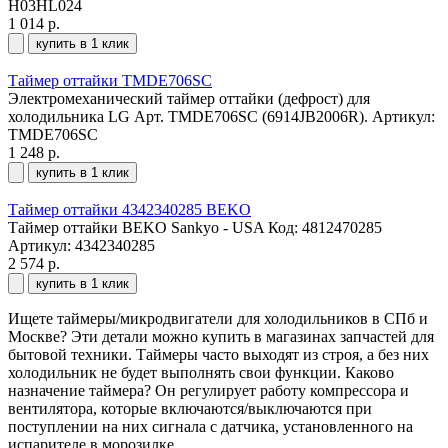
H03HL024
1 014 р.
купить в 1 клик
Таймер оттайки TMDE706SC
Электромеханический таймер оттайки (дефрост) для
холодильника LG Арт. TMDE706SC (6914JB2006R).
Артикул:
TMDE706SC
1 248 р.
купить в 1 клик
Таймер оттайки 4342340285 BEKO
Таймер оттайки BEKO Sankyo - USA Код: 4812470285
Артикул: 4342340285
2 574 р.
купить в 1 клик
Ищете таймеры/микродвигатели для холодильников в СПб и
Москве? Эти детали можно купить в магазинах запчастей для
бытовой техники. Таймеры часто выходят из строя, а без них
холодильник не будет выполнять свои функции. Каково
назначение таймера? Он регулирует работу компрессора и
вентилятора, которые включаются/выключаются при
поступлении на них сигнала с датчика, установленного на
испарителе в морозилке.