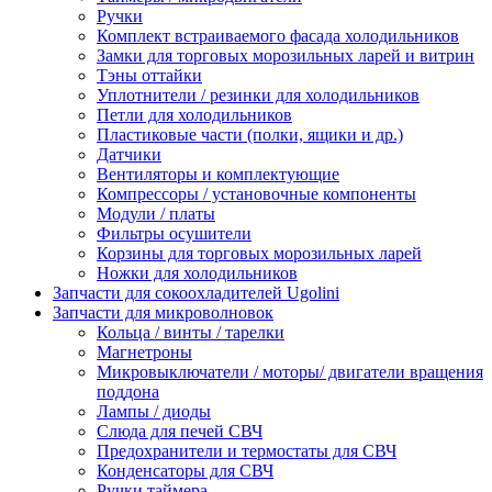
Ручки
Комплект встраиваемого фасада холодильников
Замки для торговых морозильных ларей и витрин
Тэны оттайки
Уплотнители / резинки для холодильников
Петли для холодильников
Пластиковые части (полки, ящики и др.)
Датчики
Вентиляторы и комплектующие
Компрессоры / установочные компоненты
Модули / платы
Фильтры осушители
Корзины для торговых морозильных ларей
Ножки для холодильников
Запчасти для сокоохладителей Ugolini
Запчасти для микроволновок
Кольца / винты / тарелки
Магнетроны
Микровыключатели / моторы/ двигатели вращения
поддона
Лампы / диоды
Слюда для печей СВЧ
Предохранители и термостаты для СВЧ
Конденсаторы для СВЧ
Ручки таймера