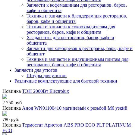
Запчасти к кофемашинам для ресторанов, баров,
кафе и общепита
Техника и запчасти к блендерам для ресторанов,
баров, кафе и общепита
Техника и запчасти к сокоохладителям для
ресторанов, баров, кафе и общепита
Хладагенты для ресторанов, баров, кафе и
общепита
Запчасти для хлеборезок в рестораны, бары, кафе и
общепит
Техника и запчасти к индукционным плитам для
ресторанов, баров, кафе и общепита
Запчасти для утюгов
Шнуры для утюгов
Различные комплектующие для бытовой техники
Новинка
ТЭН 2000Вт Electrolux
2 750 руб.
Новинка
Анод WN01100410 магниевый с резьбой М6 узкий
780 руб.
Новинка
Термостат Аристон ABS PRO ECO PLT PLATINUM
ECO