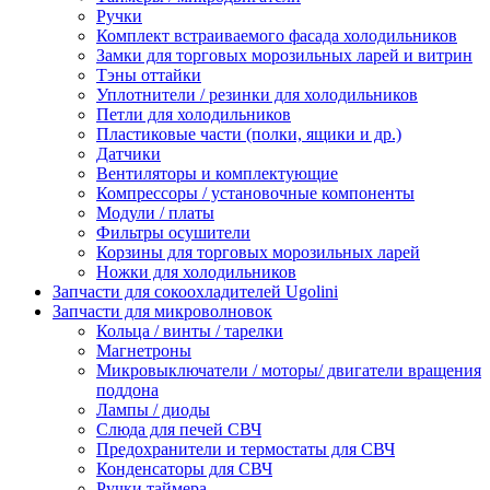
Ручки
Комплект встраиваемого фасада холодильников
Замки для торговых морозильных ларей и витрин
Тэны оттайки
Уплотнители / резинки для холодильников
Петли для холодильников
Пластиковые части (полки, ящики и др.)
Датчики
Вентиляторы и комплектующие
Компрессоры / установочные компоненты
Модули / платы
Фильтры осушители
Корзины для торговых морозильных ларей
Ножки для холодильников
Запчасти для сокоохладителей Ugolini
Запчасти для микроволновок
Кольца / винты / тарелки
Магнетроны
Микровыключатели / моторы/ двигатели вращения
поддона
Лампы / диоды
Слюда для печей СВЧ
Предохранители и термостаты для СВЧ
Конденсаторы для СВЧ
Ручки таймера