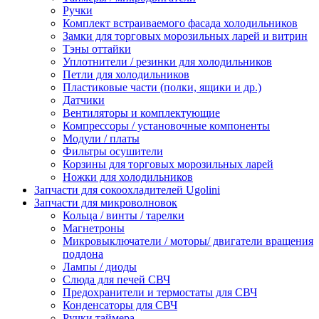
Ручки
Комплект встраиваемого фасада холодильников
Замки для торговых морозильных ларей и витрин
Тэны оттайки
Уплотнители / резинки для холодильников
Петли для холодильников
Пластиковые части (полки, ящики и др.)
Датчики
Вентиляторы и комплектующие
Компрессоры / установочные компоненты
Модули / платы
Фильтры осушители
Корзины для торговых морозильных ларей
Ножки для холодильников
Запчасти для сокоохладителей Ugolini
Запчасти для микроволновок
Кольца / винты / тарелки
Магнетроны
Микровыключатели / моторы/ двигатели вращения
поддона
Лампы / диоды
Слюда для печей СВЧ
Предохранители и термостаты для СВЧ
Конденсаторы для СВЧ
Ручки таймера