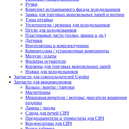
Ручки
Комплект встраиваемого фасада холодильников
Замки для торговых морозильных ларей и витрин
Тэны оттайки
Уплотнители / резинки для холодильников
Петли для холодильников
Пластиковые части (полки, ящики и др.)
Датчики
Вентиляторы и комплектующие
Компрессоры / установочные компоненты
Модули / платы
Фильтры осушители
Корзины для торговых морозильных ларей
Ножки для холодильников
Запчасти для сокоохладителей Ugolini
Запчасти для микроволновок
Кольца / винты / тарелки
Магнетроны
Микровыключатели / моторы/ двигатели вращения
поддона
Лампы / диоды
Слюда для печей СВЧ
Предохранители и термостаты для СВЧ
Конденсаторы для СВЧ
Ручки таймера