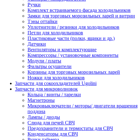
Ручки
Комплект встраиваемого фасада холодильников
Замки для торговых морозильных ларей и витрин
Тэны оттайки
Уплотнители / резинки для холодильников
Петли для холодильников
Пластиковые части (полки, ящики и др.)
Датчики
Вентиляторы и комплектующие
Компрессоры / установочные компоненты
Модули / платы
Фильтры осушители
Корзины для торговых морозильных ларей
Ножки для холодильников
Запчасти для сокоохладителей Ugolini
Запчасти для микроволновок
Кольца / винты / тарелки
Магнетроны
Микровыключатели / моторы/ двигатели вращения
поддона
Лампы / диоды
Слюда для печей СВЧ
Предохранители и термостаты для СВЧ
Конденсаторы для СВЧ
Ручки таймера