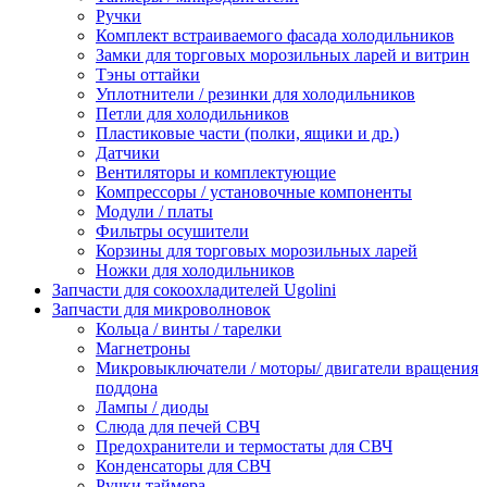
Ручки
Комплект встраиваемого фасада холодильников
Замки для торговых морозильных ларей и витрин
Тэны оттайки
Уплотнители / резинки для холодильников
Петли для холодильников
Пластиковые части (полки, ящики и др.)
Датчики
Вентиляторы и комплектующие
Компрессоры / установочные компоненты
Модули / платы
Фильтры осушители
Корзины для торговых морозильных ларей
Ножки для холодильников
Запчасти для сокоохладителей Ugolini
Запчасти для микроволновок
Кольца / винты / тарелки
Магнетроны
Микровыключатели / моторы/ двигатели вращения
поддона
Лампы / диоды
Слюда для печей СВЧ
Предохранители и термостаты для СВЧ
Конденсаторы для СВЧ
Ручки таймера