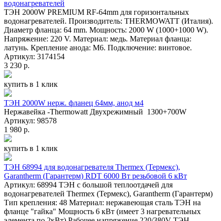
водонагревателей
ТЭН 2000W PREMIUM RF-64mm для горизонтальных
водонагревателей. Производитель: THERMOWATT (Италия).
Диаметр фланца: 64 mm. Мощность: 2000 W (1000+1000 W).
Напряжение: 220 V. Материал: медь. Материал фланца:
латунь. Крепление анода: М6. Подключение: винтовое.
Артикул: 3174154
3 230 р.
купить в 1 клик
ТЭН 2000W нерж. фланец 64мм, анод м4
Нержавейка -Thermowatt Двухрежимный 1300+700W
Артикул: 98578
1 980 р.
купить в 1 клик
ТЭН 68994 для водонагревателя Thermex (Термекс),
Garantherm (Гарантерм) RDT 6000 Вт резьбовой 6 кВт
Артикул: 68994 ТЭН с большой теплоотдачей для
водонагревателей Thermex (Термекс), Garantherm (Гарантерм)
Тип крепления: 48 Материал: нержавеющая сталь ТЭН на
фланце "гайка" Мощность 6 кВт (имеет 3 нагревательных
элемента по 2кВт) Рабочее напряжение 220/380V ТЭН