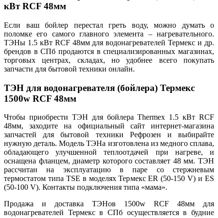
кВт RCF 48мм
Если ваш бойлер перестал греть воду, можно думать о
поломке его самого главного элемента – нагревательного.
ТЭНы 1.5 кВт RCF 48мм для водонагревателей Термекс и др.
брендов в СПб продаются в специализированных магазинах,
торговых центрах, складах, но удобнее всего покупать
запчасти для бытовой техники онлайн.
ТЭН
для водонагревателя (бойлера) Термекс
1500w RCF 48мм
Чтобы приобрести ТЭН для бойлера Thermex 1.5 кВт RCF
48мм, заходите на официальный сайт интернет-магазина
запчастей для бытовой техники Рефрозен и выбирайте
нужную деталь. Модель ТЭНа изготовлена из медного сплава,
обладающего улучшенной теплоотдачей при нагреве, и
оснащена фланцем, диаметр которого составляет 48 мм. ТЭН
рассчитан на эксплуатацию в паре со стержневым
термостатом типа TSE в моделях Термекс ER (50-150 V) и ES
(50-100 V). Контакты подключения типа «мама».
Продажа и доставка ТЭНов 1500w RCF 48мм для
водонагревателей Термекс в СПб осуществляется в будние