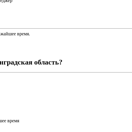
неджер
ижайшее время.
нградская область
?
шее время