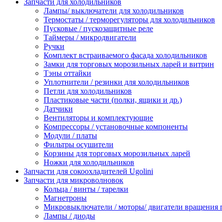
Запчасти для холодильников
Лампы/ выключатели для холодильников
Термостаты / терморегуляторы для холодильников
Пусковые / пускозащитные реле
Таймеры / микродвигатели
Ручки
Комплект встраиваемого фасада холодильников
Замки для торговых морозильных ларей и витрин
Тэны оттайки
Уплотнители / резинки для холодильников
Петли для холодильников
Пластиковые части (полки, ящики и др.)
Датчики
Вентиляторы и комплектующие
Компрессоры / установочные компоненты
Модули / платы
Фильтры осушители
Корзины для торговых морозильных ларей
Ножки для холодильников
Запчасти для сокоохладителей Ugolini
Запчасти для микроволновок
Кольца / винты / тарелки
Магнетроны
Микровыключатели / моторы/ двигатели вращения 
Лампы / диоды