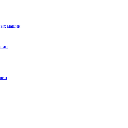
ьных машин
ашин
ашин