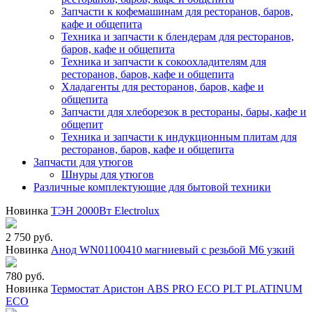
Запчасти к кофемашинам для ресторанов, баров,
кафе и общепита
Техника и запчасти к блендерам для ресторанов,
баров, кафе и общепита
Техника и запчасти к сокоохладителям для
ресторанов, баров, кафе и общепита
Хладагенты для ресторанов, баров, кафе и
общепита
Запчасти для хлеборезок в рестораны, бары, кафе и
общепит
Техника и запчасти к индукционным плитам для
ресторанов, баров, кафе и общепита
Запчасти для утюгов
Шнуры для утюгов
Различные комплектующие для бытовой техники
Новинка
ТЭН 2000Вт Electrolux
2 750 руб.
Новинка
Анод WN01100410 магниевый с резьбой М6 узкий
780 руб.
Новинка
Термостат Аристон ABS PRO ECO PLT PLATINUM
ECO