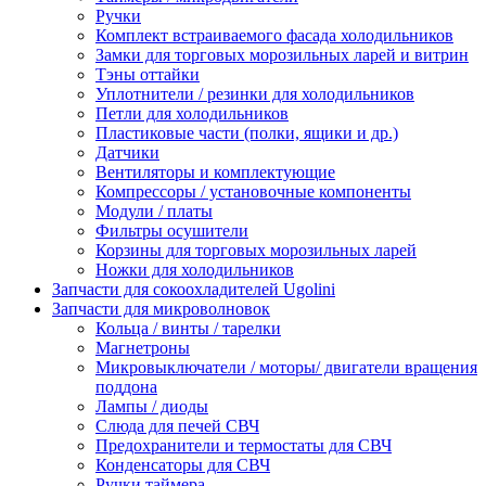
Ручки
Комплект встраиваемого фасада холодильников
Замки для торговых морозильных ларей и витрин
Тэны оттайки
Уплотнители / резинки для холодильников
Петли для холодильников
Пластиковые части (полки, ящики и др.)
Датчики
Вентиляторы и комплектующие
Компрессоры / установочные компоненты
Модули / платы
Фильтры осушители
Корзины для торговых морозильных ларей
Ножки для холодильников
Запчасти для сокоохладителей Ugolini
Запчасти для микроволновок
Кольца / винты / тарелки
Магнетроны
Микровыключатели / моторы/ двигатели вращения
поддона
Лампы / диоды
Слюда для печей СВЧ
Предохранители и термостаты для СВЧ
Конденсаторы для СВЧ
Ручки таймера