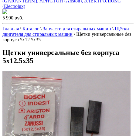
(GARANTERM), АРИСТОН (Ariston), ЭЛЕКТРОЛЮКС
(Electrolux)
5 990 руб.
Главная
\
Каталог
\
Запчасти для стиральных машин
\
Щётки
двигателя для стиральных машин
\
Щетки универсальные без
корпуса 5x12.5x35
Щетки универсальные без корпуса
5x12.5x35