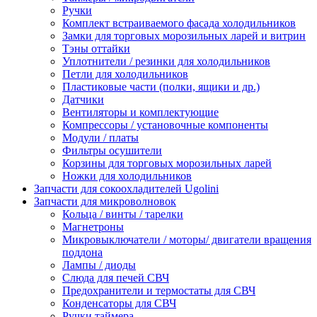
Ручки
Комплект встраиваемого фасада холодильников
Замки для торговых морозильных ларей и витрин
Тэны оттайки
Уплотнители / резинки для холодильников
Петли для холодильников
Пластиковые части (полки, ящики и др.)
Датчики
Вентиляторы и комплектующие
Компрессоры / установочные компоненты
Модули / платы
Фильтры осушители
Корзины для торговых морозильных ларей
Ножки для холодильников
Запчасти для сокоохладителей Ugolini
Запчасти для микроволновок
Кольца / винты / тарелки
Магнетроны
Микровыключатели / моторы/ двигатели вращения
поддона
Лампы / диоды
Слюда для печей СВЧ
Предохранители и термостаты для СВЧ
Конденсаторы для СВЧ
Ручки таймера