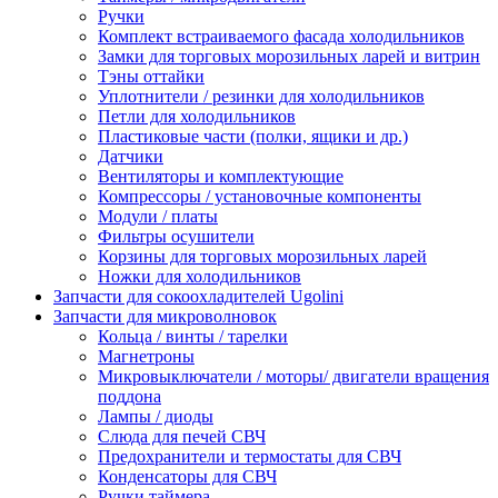
Ручки
Комплект встраиваемого фасада холодильников
Замки для торговых морозильных ларей и витрин
Тэны оттайки
Уплотнители / резинки для холодильников
Петли для холодильников
Пластиковые части (полки, ящики и др.)
Датчики
Вентиляторы и комплектующие
Компрессоры / установочные компоненты
Модули / платы
Фильтры осушители
Корзины для торговых морозильных ларей
Ножки для холодильников
Запчасти для сокоохладителей Ugolini
Запчасти для микроволновок
Кольца / винты / тарелки
Магнетроны
Микровыключатели / моторы/ двигатели вращения
поддона
Лампы / диоды
Слюда для печей СВЧ
Предохранители и термостаты для СВЧ
Конденсаторы для СВЧ
Ручки таймера