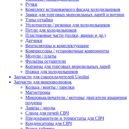
Ручки
Комплект встраиваемого фасада холодильников
Замки для торговых морозильных ларей и витрин
Тэны оттайки
Уплотнители / резинки для холодильников
Петли для холодильников
Пластиковые части (полки, ящики и др.)
Датчики
Вентиляторы и комплектующие
Компрессоры / установочные компоненты
Модули / платы
Фильтры осушители
Корзины для торговых морозильных ларей
Ножки для холодильников
Запчасти для сокоохладителей Ugolini
Запчасти для микроволновок
Кольца / винты / тарелки
Магнетроны
Микровыключатели / моторы/ двигатели вращения
поддона
Лампы / диоды
Слюда для печей СВЧ
Предохранители и термостаты для СВЧ
Конденсаторы для СВЧ
Ручки таймера