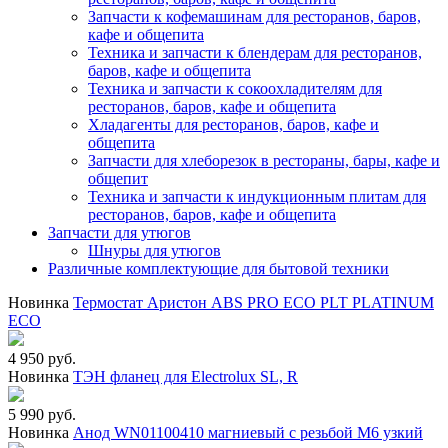
Запчасти к кофемашинам для ресторанов, баров,
кафе и общепита
Техника и запчасти к блендерам для ресторанов,
баров, кафе и общепита
Техника и запчасти к сокоохладителям для
ресторанов, баров, кафе и общепита
Хладагенты для ресторанов, баров, кафе и
общепита
Запчасти для хлеборезок в рестораны, бары, кафе и
общепит
Техника и запчасти к индукционным плитам для
ресторанов, баров, кафе и общепита
Запчасти для утюгов
Шнуры для утюгов
Различные комплектующие для бытовой техники
Новинка
Термостат Аристон ABS PRO ECO PLT PLATINUM
ECO
4 950 руб.
Новинка
ТЭН фланец для Electrolux SL, R
5 990 руб.
Новинка
Анод WN01100410 магниевый с резьбой М6 узкий