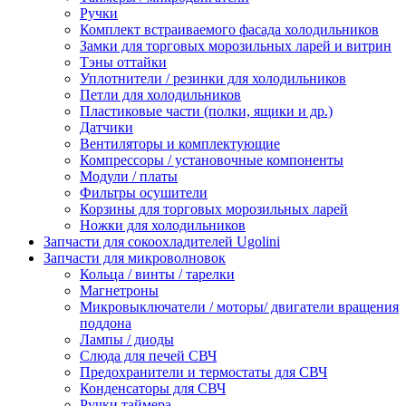
Ручки
Комплект встраиваемого фасада холодильников
Замки для торговых морозильных ларей и витрин
Тэны оттайки
Уплотнители / резинки для холодильников
Петли для холодильников
Пластиковые части (полки, ящики и др.)
Датчики
Вентиляторы и комплектующие
Компрессоры / установочные компоненты
Модули / платы
Фильтры осушители
Корзины для торговых морозильных ларей
Ножки для холодильников
Запчасти для сокоохладителей Ugolini
Запчасти для микроволновок
Кольца / винты / тарелки
Магнетроны
Микровыключатели / моторы/ двигатели вращения
поддона
Лампы / диоды
Слюда для печей СВЧ
Предохранители и термостаты для СВЧ
Конденсаторы для СВЧ
Ручки таймера