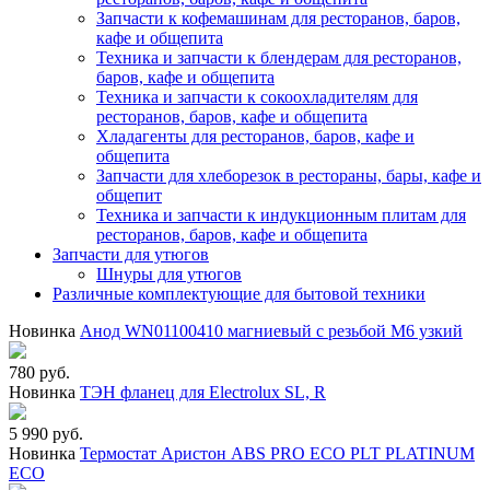
Запчасти к кофемашинам для ресторанов, баров,
кафе и общепита
Техника и запчасти к блендерам для ресторанов,
баров, кафе и общепита
Техника и запчасти к сокоохладителям для
ресторанов, баров, кафе и общепита
Хладагенты для ресторанов, баров, кафе и
общепита
Запчасти для хлеборезок в рестораны, бары, кафе и
общепит
Техника и запчасти к индукционным плитам для
ресторанов, баров, кафе и общепита
Запчасти для утюгов
Шнуры для утюгов
Различные комплектующие для бытовой техники
Новинка
Анод WN01100410 магниевый с резьбой М6 узкий
780 руб.
Новинка
ТЭН фланец для Electrolux SL, R
5 990 руб.
Новинка
Термостат Аристон ABS PRO ECO PLT PLATINUM
ECO