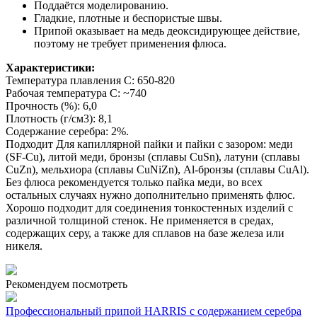
Поддаётся моделированию.
Гладкие, плотные и беспористые швы.
Припой оказывает на медь деоксидирующее действие,
поэтому не требует применения флюса.
Характеристики:
Температура плавления С: 650-820
Рабочая температура С: ~740
Прочность (%): 6,0
Плотность (г/cм3): 8,1
Содержание серебра: 2%.
Подходит Для капиллярной пайки и пайки с зазором: меди
(SF-Cu), литой меди, бронзы (сплавы CuSn), латуни (сплавы
CuZn), мельхиора (сплавы CuNiZn), Al-бронзы (сплавы CuAl).
Без флюса рекомендуется только пайка меди, во всех
остальных случаях нужно дополнительно применять флюс.
Хорошо подходит для соединения тонкостенных изделий с
различной толщиной стенок. Не применяется в средах,
содержащих серу, а также для сплавов на базе железа или
никеля.
Рекомендуем посмотреть
Профессиональный припой HARRIS с содержанием серебра