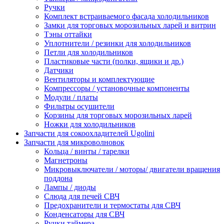
Ручки
Комплект встраиваемого фасада холодильников
Замки для торговых морозильных ларей и витрин
Тэны оттайки
Уплотнители / резинки для холодильников
Петли для холодильников
Пластиковые части (полки, ящики и др.)
Датчики
Вентиляторы и комплектующие
Компрессоры / установочные компоненты
Модули / платы
Фильтры осушители
Корзины для торговых морозильных ларей
Ножки для холодильников
Запчасти для сокоохладителей Ugolini
Запчасти для микроволновок
Кольца / винты / тарелки
Магнетроны
Микровыключатели / моторы/ двигатели вращения
поддона
Лампы / диоды
Слюда для печей СВЧ
Предохранители и термостаты для СВЧ
Конденсаторы для СВЧ
Ручки таймера