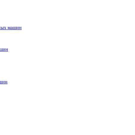
ьных машин
ашин
ашин