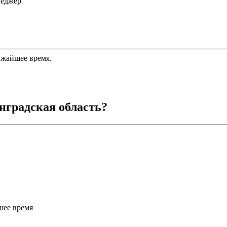
неджер
ижайшее время.
нградская область
?
шее время