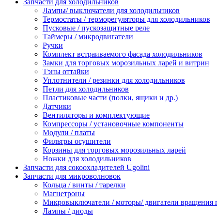
Запчасти для холодильников
Лампы/ выключатели для холодильников
Термостаты / терморегуляторы для холодильников
Пусковые / пускозащитные реле
Таймеры / микродвигатели
Ручки
Комплект встраиваемого фасада холодильников
Замки для торговых морозильных ларей и витрин
Тэны оттайки
Уплотнители / резинки для холодильников
Петли для холодильников
Пластиковые части (полки, ящики и др.)
Датчики
Вентиляторы и комплектующие
Компрессоры / установочные компоненты
Модули / платы
Фильтры осушители
Корзины для торговых морозильных ларей
Ножки для холодильников
Запчасти для сокоохладителей Ugolini
Запчасти для микроволновок
Кольца / винты / тарелки
Магнетроны
Микровыключатели / моторы/ двигатели вращения 
Лампы / диоды