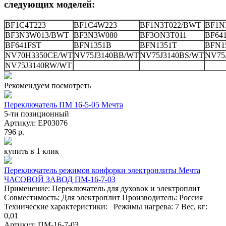
следующих моделей:
BF1C4T223
BF1C4W223
BF1N3T022/BWT
BF1N
BF3N3W013/BWT
BF3N3W080
BF3ON3T011
BF64
BF641FST
BFN1351B
BFN1351T
BFN1
NV70H3350CE/WT
NV75J3140BB/WT
NV75J3140BS/WT
NV75
NV75J3140RW/WT
Рекомендуем посмотреть
Переключатель ПМ 16-5-05 Мечта
5-ти позиционный
Артикул: EP03076
796 р.
купить в 1 клик
Переключатель режимов конфорки электроплиты Мечта
ЧАСОВОЙ ЗАВОД ПМ-16-7-03
Применение: Переключатель для духовок и электроплит
Совместимость: Для электроплит Производитель: Россия
Технические характеристики: Режимы нагрева: 7 Вес, кг:
0,01
Артикул: ПМ-16-7-03