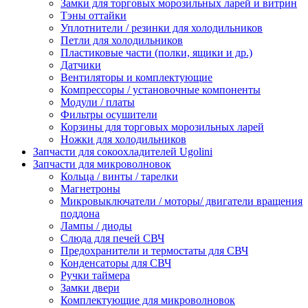
Замки для торговых морозильных ларей и витрин
Тэны оттайки
Уплотнители / резинки для холодильников
Петли для холодильников
Пластиковые части (полки, ящики и др.)
Датчики
Вентиляторы и комплектующие
Компрессоры / установочные компоненты
Модули / платы
Фильтры осушители
Корзины для торговых морозильных ларей
Ножки для холодильников
Запчасти для сокоохладителей Ugolini
Запчасти для микроволновок
Кольца / винты / тарелки
Магнетроны
Микровыключатели / моторы/ двигатели вращения
поддона
Лампы / диоды
Слюда для печей СВЧ
Предохранители и термостаты для СВЧ
Конденсаторы для СВЧ
Ручки таймера
Замки двери
Комплектующие для микроволновок