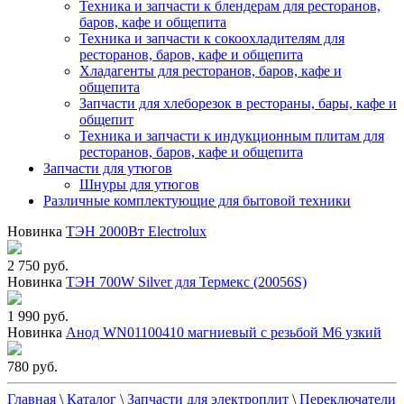
Техника и запчасти к блендерам для ресторанов,
баров, кафе и общепита
Техника и запчасти к сокоохладителям для
ресторанов, баров, кафе и общепита
Хладагенты для ресторанов, баров, кафе и
общепита
Запчасти для хлеборезок в рестораны, бары, кафе и
общепит
Техника и запчасти к индукционным плитам для
ресторанов, баров, кафе и общепита
Запчасти для утюгов
Шнуры для утюгов
Различные комплектующие для бытовой техники
Новинка
ТЭН 2000Вт Electrolux
2 750 руб.
Новинка
ТЭН 700W Silver для Термекс (20056S)
1 990 руб.
Новинка
Анод WN01100410 магниевый с резьбой М6 узкий
780 руб.
Главная
\
Каталог
\
Запчасти для электроплит
\
Переключатели