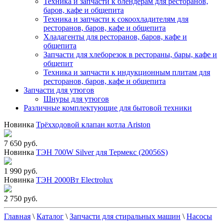
Техника и запчасти к блендерам для ресторанов,
баров, кафе и общепита
Техника и запчасти к сокоохладителям для
ресторанов, баров, кафе и общепита
Хладагенты для ресторанов, баров, кафе и
общепита
Запчасти для хлеборезок в рестораны, бары, кафе и
общепит
Техника и запчасти к индукционным плитам для
ресторанов, баров, кафе и общепита
Запчасти для утюгов
Шнуры для утюгов
Различные комплектующие для бытовой техники
Новинка
Трёхходовой клапан котла Ariston
7 650 руб.
Новинка
ТЭН 700W Silver для Термекс (20056S)
1 990 руб.
Новинка
ТЭН 2000Вт Electrolux
2 750 руб.
Главная
\
Каталог
\
Запчасти для стиральных машин
\
Насосы