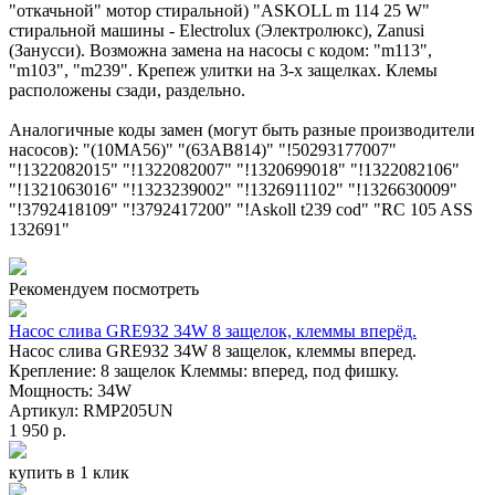
"откачьной" мотор стиральной) "ASKOLL m 114 25 W"
стиральной машины - Electrolux (Электролюкс), Zanusi
(Занусси). Возможна замена на насосы с кодом: "m113",
"m103", "m239". Крепеж улитки на 3-х защелках. Клемы
расположены сзади, раздельно.
Аналогичные коды замен (могут быть разные производители
насосов): "(10MA56)" "(63AB814)" "!50293177007"
"!1322082015" "!1322082007" "!1320699018" "!1322082106"
"!1321063016" "!1323239002" "!1326911102" "!1326630009"
"!3792418109" "!3792417200" "!Askoll t239 cod" "RC 105 ASS
132691"
Рекомендуем посмотреть
Насос слива GRE932 34W 8 защелок, клеммы вперёд.
Насос слива GRE932 34W 8 защелок, клеммы вперед.
Крепление: 8 защелок Клеммы: вперед, под фишку.
Мощность: 34W
Артикул: RMP205UN
1 950 р.
купить в 1 клик