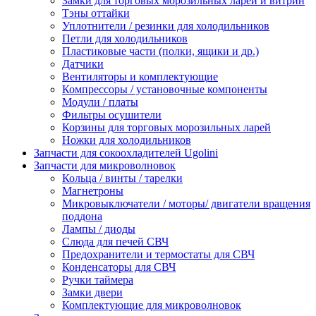
Замки для торговых морозильных ларей и витрин
Тэны оттайки
Уплотнители / резинки для холодильников
Петли для холодильников
Пластиковые части (полки, ящики и др.)
Датчики
Вентиляторы и комплектующие
Компрессоры / установочные компоненты
Модули / платы
Фильтры осушители
Корзины для торговых морозильных ларей
Ножки для холодильников
Запчасти для сокоохладителей Ugolini
Запчасти для микроволновок
Кольца / винты / тарелки
Магнетроны
Микровыключатели / моторы/ двигатели вращения
поддона
Лампы / диоды
Слюда для печей СВЧ
Предохранители и термостаты для СВЧ
Конденсаторы для СВЧ
Ручки таймера
Замки двери
Комплектующие для микроволновок