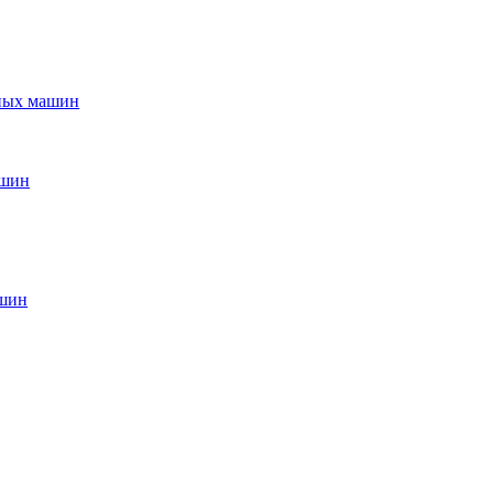
ьных машин
ашин
ашин