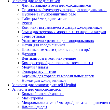
Запчасти для холодильников
Лампы/ выключатели для холодильников
Термостаты / терморегуляторы для холодильников
Пусковые / пускозащитные реле
Таймеры / микродвигатели
Ручки
Комплект встраиваемого фасада холодильников
Замки для торговых морозильных ларей и витрин
Тэны оттайки
Уплотнители / резинки для холодильников
Петли для холодильников
Пластиковые части (полки, ящики и др.)
Датчики
Вентиляторы и комплектующие
Компрессоры / установочные компоненты
Модули / платы
Фильтры осушители
Корзины для торговых морозильных ларей
Ножки для холодильников
Запчасти для сокоохладителей Ugolini
Запчасти для микроволновок
Кольца / винты / тарелки
Магнетроны
Микровыключатели / моторы/ двигатели вращения 
Лампы / диоды