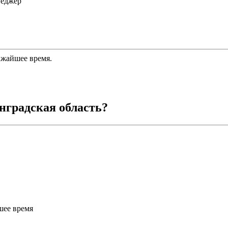
неджер
ижайшее время.
нградская область
?
шее время