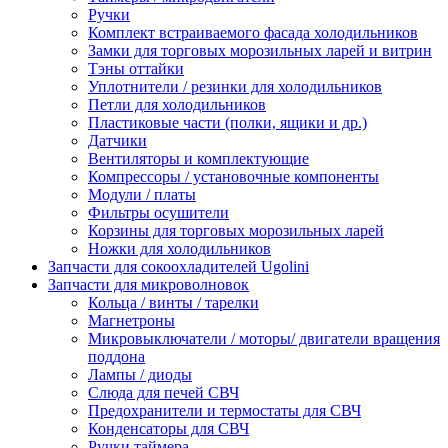
Ручки
Комплект встраиваемого фасада холодильников
Замки для торговых морозильных ларей и витрин
Тэны оттайки
Уплотнители / резинки для холодильников
Петли для холодильников
Пластиковые части (полки, ящики и др.)
Датчики
Вентиляторы и комплектующие
Компрессоры / установочные компоненты
Модули / платы
Фильтры осушители
Корзины для торговых морозильных ларей
Ножки для холодильников
Запчасти для сокоохладителей Ugolini
Запчасти для микроволновок
Кольца / винты / тарелки
Магнетроны
Микровыключатели / моторы/ двигатели вращения
поддона
Лампы / диоды
Слюда для печей СВЧ
Предохранители и термостаты для СВЧ
Конденсаторы для СВЧ
Ручки таймера