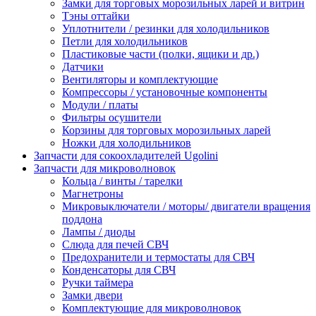
Замки для торговых морозильных ларей и витрин
Тэны оттайки
Уплотнители / резинки для холодильников
Петли для холодильников
Пластиковые части (полки, ящики и др.)
Датчики
Вентиляторы и комплектующие
Компрессоры / установочные компоненты
Модули / платы
Фильтры осушители
Корзины для торговых морозильных ларей
Ножки для холодильников
Запчасти для сокоохладителей Ugolini
Запчасти для микроволновок
Кольца / винты / тарелки
Магнетроны
Микровыключатели / моторы/ двигатели вращения
поддона
Лампы / диоды
Слюда для печей СВЧ
Предохранители и термостаты для СВЧ
Конденсаторы для СВЧ
Ручки таймера
Замки двери
Комплектующие для микроволновок