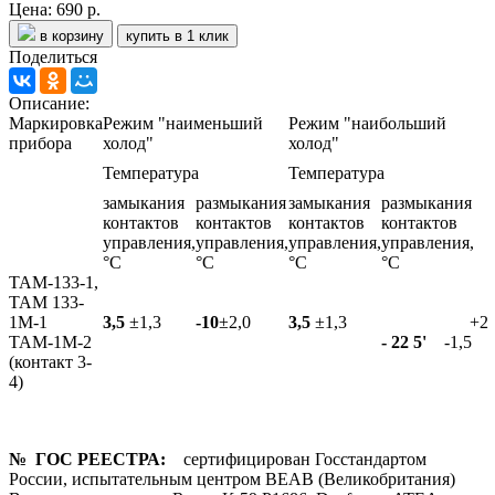
Цена:
690 р.
в корзину
купить в 1 клик
Поделиться
Описание:
Маркировка
Режим "наименьший
Режим "наибольший
прибора
холод"
холод"
Температура
Температура
замыкания
размыкания
замыкания
размыкания
контактов
контактов
контактов
контактов
управления,
управления,
управления,
управления,
°С
°С
°С
°С
ТАМ-133-1,
ТАМ 133-
1М-1
3,5
±1,3
-10
±2,0
3,5
±1,3
+2
ТАМ-1М-2
- 22 5
'
-1,5
(контакт 3-
4)
№ ГОС РЕЕСТРА:
сертифицирован Госстандартом
России, испытательным центром BEAB (Великобритания)