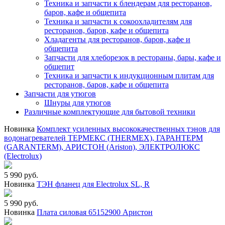
Техника и запчасти к блендерам для ресторанов,
баров, кафе и общепита
Техника и запчасти к сокоохладителям для
ресторанов, баров, кафе и общепита
Хладагенты для ресторанов, баров, кафе и
общепита
Запчасти для хлеборезок в рестораны, бары, кафе и
общепит
Техника и запчасти к индукционным плитам для
ресторанов, баров, кафе и общепита
Запчасти для утюгов
Шнуры для утюгов
Различные комплектующие для бытовой техники
Новинка
Комплект усиленных высококачественных тэнов для
водонагревателей ТЕРМЕКС (THERMEX), ГАРАНТЕРМ
(GARANTERM), АРИСТОН (Ariston), ЭЛЕКТРОЛЮКС
(Electrolux)
5 990 руб.
Новинка
ТЭН фланец для Electrolux SL, R
5 990 руб.
Новинка
Плата силовая 65152900 Аристон