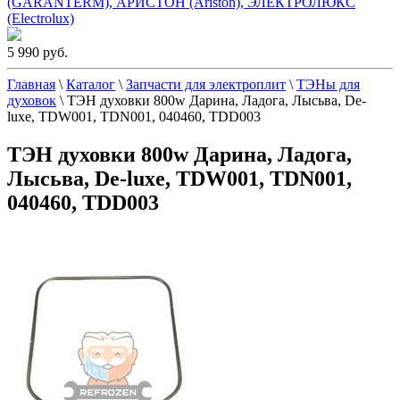
(GARANTERM), АРИСТОН (Ariston), ЭЛЕКТРОЛЮКС
(Electrolux)
5 990 руб.
Главная
\
Каталог
\
Запчасти для электроплит
\
ТЭНы для
духовок
\
ТЭН духовки 800w Дарина, Ладога, Лысьва, De-
luxe, TDW001, TDN001, 040460, TDD003
ТЭН духовки 800w Дарина, Ладога,
Лысьва, De-luxe, TDW001, TDN001,
040460, TDD003