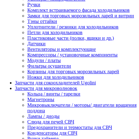
Ручки
Комплект встраиваемого фасада холодильников
Замки для торговых морозильных ларей и витрин
Тэны оттайки
Уплотнители / резинки для холодильников
Петли для холодильников
Пластиковые части (полки, ящики и др.)
Датчики
Вентиляторы и комплектующие
Компрессоры / установочные компоненты
Модули / платы
Фильтры осушители
Корзины для торговых морозильных ларей
Ножки для холодильников
Запчасти для сокоохладителей Ugolini
Запчасти для микроволновок
Кольца / винты / тарелки
Магнетроны
Микровыключатели / моторы/ двигатели вращения
поддона
Лампы / диоды
Слюда для печей СВЧ
Предохранители и термостаты для СВЧ
Конденсаторы для СВЧ
Ручки таймера