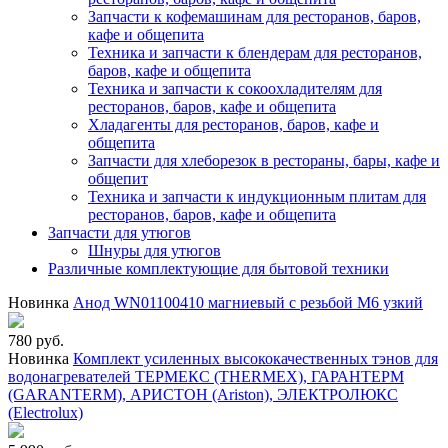
Запчасти к кофемашинам для ресторанов, баров,
кафе и общепита
Техника и запчасти к блендерам для ресторанов,
баров, кафе и общепита
Техника и запчасти к сокоохладителям для
ресторанов, баров, кафе и общепита
Хладагенты для ресторанов, баров, кафе и
общепита
Запчасти для хлеборезок в рестораны, бары, кафе и
общепит
Техника и запчасти к индукционным плитам для
ресторанов, баров, кафе и общепита
Запчасти для утюгов
Шнуры для утюгов
Различные комплектующие для бытовой техники
Новинка
Анод WN01100410 магниевый с резьбой М6 узкий
780 руб.
Новинка
Комплект усиленных высококачественных тэнов для
водонагревателей ТЕРМЕКС (THERMEX), ГАРАНТЕРМ
(GARANTERM), АРИСТОН (Ariston), ЭЛЕКТРОЛЮКС
(Electrolux)