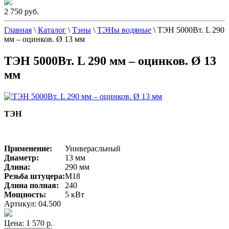
2 750 руб.
Главная
\
Каталог
\
Тэны
\
ТЭНы водяные
\
ТЭН 5000Вт. L 290
мм – оцинков. Ø 13 мм
ТЭН 5000Вт. L 290 мм – оцинков. Ø 13
мм
ТЭН
Применение:
Универасльный
Диаметр:
13 мм
Длина
:
290 мм
Резьба штуцера:
М18
Длина полная:
240
Мощность:
5 кВт
Артикул: 04.500
Цена:
1 570 р.