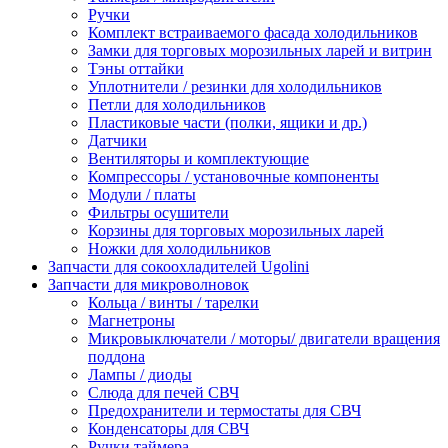
Ручки
Комплект встраиваемого фасада холодильников
Замки для торговых морозильных ларей и витрин
Тэны оттайки
Уплотнители / резинки для холодильников
Петли для холодильников
Пластиковые части (полки, ящики и др.)
Датчики
Вентиляторы и комплектующие
Компрессоры / установочные компоненты
Модули / платы
Фильтры осушители
Корзины для торговых морозильных ларей
Ножки для холодильников
Запчасти для сокоохладителей Ugolini
Запчасти для микроволновок
Кольца / винты / тарелки
Магнетроны
Микровыключатели / моторы/ двигатели вращения
поддона
Лампы / диоды
Слюда для печей СВЧ
Предохранители и термостаты для СВЧ
Конденсаторы для СВЧ
Ручки таймера