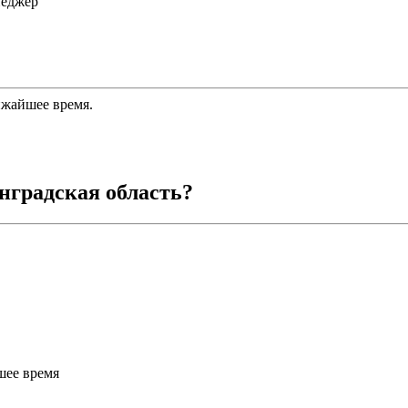
неджер
ижайшее время.
нградская область
?
шее время