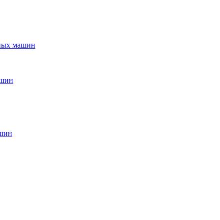
ьных машин
ашин
ашин