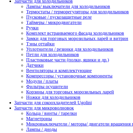
Запчасти для холодильников
Лампы/ выключатели для холодильников
Термостаты / терморегуляторы для холодильников
Пусковые / пускозащитные реле
Таймеры / микродвигатели
Ручки
Комплект встраиваемого фасада холодильников
Замки для торговых морозильных ларей и витрин
Тэны оттайки
Уплотнители / резинки для холодильников
Петли для холодильников
Пластиковые части (полки, ящики и др.)
Датчики
Вентиляторы и комплектующие
Компрессоры / установочные компоненты
Модули / платы
Фильтры осушители
Корзины для торговых морозильных ларей
Ножки для холодильников
Запчасти для сокоохладителей Ugolini
Запчасти для микроволновок
Кольца / винты / тарелки
Магнетроны
Микровыключатели / моторы/ двигатели вращения 
Лампы / диоды