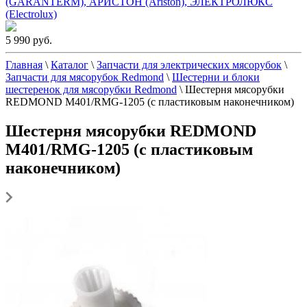
(GARANTERM), АРИСТОН (Ariston), ЭЛЕКТРОЛЮКС
(Electrolux)
5 990 руб.
Главная
\
Каталог
\
Запчасти для электрических мясорубок
\
Запчасти для мясорубок Redmond
\
Шестерни и блоки
шестеренок для мясорубки Redmond
\
Шестерня мясорубки
REDMOND M401/RMG-1205 (с пластиковым наконечником)
Шестерня мясорубки REDMOND
M401/RMG-1205 (с пластиковым
наконечником)