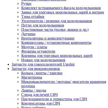
Ручки
Комплект встраиваемого фасада холодильников
Замки для торговых морозильных ларей и витрин
Тэны оттайки
Уплотнители / резинки для холодильников
Петли для холодильников
Пластиковые части (полки, ящики и др.)
Датчики
Вентиляторы и комплектующие
Компрессоры / установочные компоненты
Модули / платы
Фильтры осушители
Корзины для торговых морозильных ларей
Ножки для холодильников
Запчасти для сокоохладителей Ugolini
Запчасти для микроволновок
Кольца / винты / тарелки
Магнетроны
Микровыключатели / моторы/ двигатели вращения
поддона
Лампы / диоды
Слюда для печей СВЧ
Предохранители и термостаты для СВЧ
Конденсаторы для СВЧ
Ручки таймера