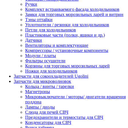
Ручки
Комплект встраиваемого фасада холодильников
Замки для торговых морозильных ларей и витрин
Тэны оттайки
Уплотнители / резинки для холодильников
Петли для холодильников
Пластиковые части (полки, ящики и др.)
Датчики
Вентиляторы и комплектующие
Компрессоры / установочные компоненты
Модули / платы
Фильтры осушители
Корзины для торговых морозильных ларей
Ножки для холодильников
Запчасти для сокоохладителей Ugolini
Запчасти для микроволновок
Кольца / винты / тарелки
Магнетроны
Микровыключатели / моторы/ двигатели вращения
поддона
Лампы / диоды
Слюда для печей СВЧ
Предохранители и термостаты для СВЧ
Конденсаторы для СВЧ
Ручки таймера