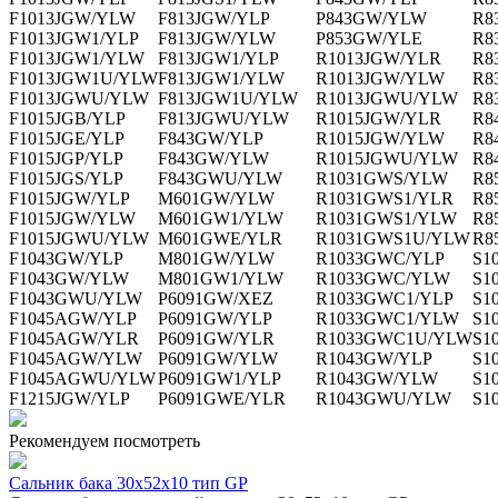
F1013JGW/YLW
F813JGW/YLP
P843GW/YLW
R8
F1013JGW1/YLP
F813JGW/YLW
P853GW/YLE
R8
F1013JGW1/YLW
F813JGW1/YLP
R1013JGW/YLR
R8
F1013JGW1U/YLW
F813JGW1/YLW
R1013JGW/YLW
R8
F1013JGWU/YLW
F813JGW1U/YLW
R1013JGWU/YLW
R8
F1015JGB/YLP
F813JGWU/YLW
R1015JGW/YLR
R8
F1015JGE/YLP
F843GW/YLP
R1015JGW/YLW
R8
F1015JGP/YLP
F843GW/YLW
R1015JGWU/YLW
R8
F1015JGS/YLP
F843GWU/YLW
R1031GWS/YLW
R8
F1015JGW/YLP
M601GW/YLW
R1031GWS1/YLR
R8
F1015JGW/YLW
M601GW1/YLW
R1031GWS1/YLW
R8
F1015JGWU/YLW
M601GWE/YLR
R1031GWS1U/YLW
R8
F1043GW/YLP
M801GW/YLW
R1033GWC/YLP
S1
F1043GW/YLW
M801GW1/YLW
R1033GWC/YLW
S1
F1043GWU/YLW
P6091GW/XEZ
R1033GWC1/YLP
S1
F1045AGW/YLP
P6091GW/YLP
R1033GWC1/YLW
S1
F1045AGW/YLR
P6091GW/YLR
R1033GWC1U/YLW
S1
F1045AGW/YLW
P6091GW/YLW
R1043GW/YLP
S1
F1045AGWU/YLW
P6091GW1/YLP
R1043GW/YLW
S1
F1215JGW/YLP
P6091GWE/YLR
R1043GWU/YLW
S1
Рекомендуем посмотреть
Сальник бака 30x52x10 тип GP