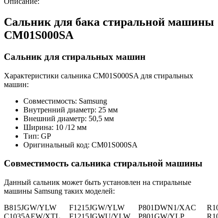
Описание:
Сальник для бака стиральной машины
СМ01S000SA
Сальник для стиральных машин
Характеристики сальника СМ01S000SA для стиральных
машин:
Совместимость: Samsung
Внутренний диаметр: 25 мм
Внешний диаметр: 50,5 мм
Ширина: 10 /12 мм
Тип: GP
Оригинальный код: СМ01S000SA
Совместимость сальника стиральной машины
Данный сальник может быть установлен на стиральные
машины Samsung таких моделей:
B815JGW/YLW
F1215JGW/YLW
P801DWN1/XAC
R1
C1035AEW/XTL
F1215JGWU/YLW
P801GW/YLP
R1