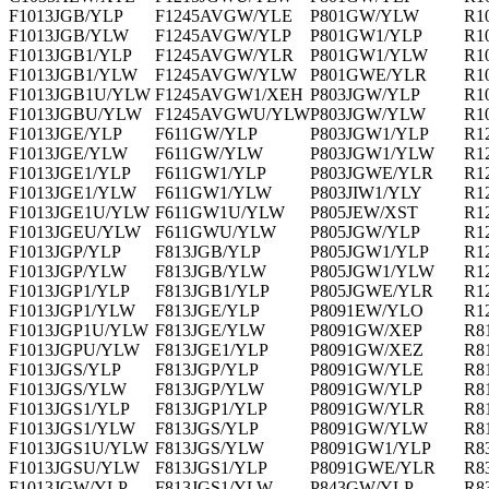
F1013JGB/YLP
F1245AVGW/YLE
P801GW/YLW
R1
F1013JGB/YLW
F1245AVGW/YLP
P801GW1/YLP
R1
F1013JGB1/YLP
F1245AVGW/YLR
P801GW1/YLW
R1
F1013JGB1/YLW
F1245AVGW/YLW
P801GWE/YLR
R1
F1013JGB1U/YLW
F1245AVGW1/XEH
P803JGW/YLP
R1
F1013JGBU/YLW
F1245AVGWU/YLW
P803JGW/YLW
R1
F1013JGE/YLP
F611GW/YLP
P803JGW1/YLP
R1
F1013JGE/YLW
F611GW/YLW
P803JGW1/YLW
R1
F1013JGE1/YLP
F611GW1/YLP
P803JGWE/YLR
R1
F1013JGE1/YLW
F611GW1/YLW
P803JIW1/YLY
R1
F1013JGE1U/YLW
F611GW1U/YLW
P805JEW/XST
R1
F1013JGEU/YLW
F611GWU/YLW
P805JGW/YLP
R1
F1013JGP/YLP
F813JGB/YLP
P805JGW1/YLP
R1
F1013JGP/YLW
F813JGB/YLW
P805JGW1/YLW
R1
F1013JGP1/YLP
F813JGB1/YLP
P805JGWE/YLR
R1
F1013JGP1/YLW
F813JGE/YLP
P8091EW/YLO
R1
F1013JGP1U/YLW
F813JGE/YLW
P8091GW/XEP
R8
F1013JGPU/YLW
F813JGE1/YLP
P8091GW/XEZ
R8
F1013JGS/YLP
F813JGP/YLP
P8091GW/YLE
R8
F1013JGS/YLW
F813JGP/YLW
P8091GW/YLP
R8
F1013JGS1/YLP
F813JGP1/YLP
P8091GW/YLR
R8
F1013JGS1/YLW
F813JGS/YLP
P8091GW/YLW
R8
F1013JGS1U/YLW
F813JGS/YLW
P8091GW1/YLP
R8
F1013JGSU/YLW
F813JGS1/YLP
P8091GWE/YLR
R8
F1013JGW/YLP
F813JGS1/YLW
P843GW/YLP
R8