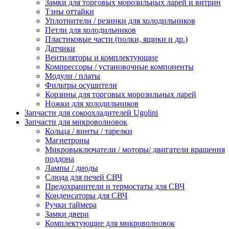
Замки для торговых морозильных ларей и витрин
Тэны оттайки
Уплотнители / резинки для холодильников
Петли для холодильников
Пластиковые части (полки, ящики и др.)
Датчики
Вентиляторы и комплектующие
Компрессоры / установочные компоненты
Модули / платы
Фильтры осушители
Корзины для торговых морозильных ларей
Ножки для холодильников
Запчасти для сокоохладителей Ugolini
Запчасти для микроволновок
Кольца / винты / тарелки
Магнетроны
Микровыключатели / моторы/ двигатели вращения
поддона
Лампы / диоды
Слюда для печей СВЧ
Предохранители и термостаты для СВЧ
Конденсаторы для СВЧ
Ручки таймера
Замки двери
Комплектующие для микроволновок