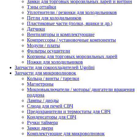
Замки для торговых морозильных ларей и витрин
Тэны оттайки
Уплотнители / резинки для холодильников
Петли для холодильников
Пластиковые части (полки, ящики и др.)
Датчики
Вентиляторы и комплектующие
Компрессоры / установочные компоненты
Модули / платы
Фильтры осушители
Корзины для торговых морозильных ларей
Ножки для холодильников
Запчасти для сокоохладителей Ugolini
Запчасти для микроволновок
Кольца / винты / тарелки
Магнетроны
Микровыключатели / моторы/ двигатели вращения
поддона
Лампы / диоды
Слюда для печей СВЧ
Предохранители и термостаты для СВЧ
Конденсаторы для СВЧ
Ручки таймера
Замки двери
Комплектующие для микроволновок