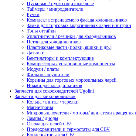
Пусковые / пускозащитные реле
Таймеры / микродвигатели
Ручки
Комплект встраиваемого фасада холодильников
Замки для торговых морозильных ларей и витрин
Тэны оттайки
Уплотнители / резинки для холодильников
Петли для холодильников
Пластиковые части (полки, ящики и др.)
Датчики
Вентиляторы и комплектующие
Компрессоры / установочные компоненты
Модули / платы
Фильтры осушители
Корзины для торговых морозильных ларей
Ножки для холодильников
Запчасти для сокоохладителей Ugolini
Запчасти для микроволновок
Кольца / винты / тарелки
Магнетроны
Микровыключатели / моторы/ двигатели вращения 
Лампы / диоды
Слюда для печей СВЧ
Предохранители и термостаты для СВЧ
Конденсаторы для СВЧ