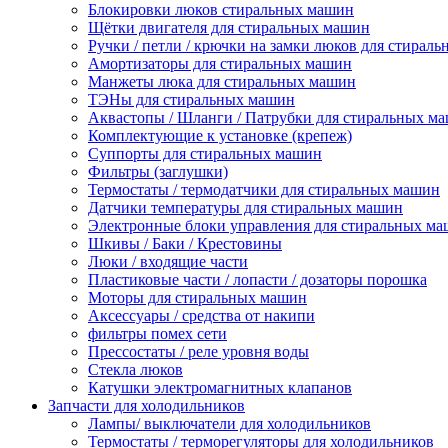
Блокировки люков стиральных машин
Щётки двигателя для стиральных машин
Ручки / петли / крючки на замки люков для стирал
Амортизаторы для стиральных машин
Манжеты люка для стиральных машин
ТЭНы для стиральных машин
Аквастопы / Шланги / Патрубки для стиральных м
Комплектующие к установке (крепеж)
Суппорты для стиральных машин
Фильтры (заглушки)
Термостаты / термодатчики для стиральных машин
Датчики температуры для стиральных машин
Электронные блоки управления для стиральных м
Шкивы / Баки / Крестовины
Люки / входящие части
Пластиковые части / лопасти / дозаторы порошка
Моторы для стиральных машин
Аксессуары / средства от накипи
фильтры помех сети
Прессостаты / реле уровня воды
Стекла люков
Катушки электромагнитных клапанов
Запчасти для холодильников
Лампы/ выключатели для холодильников
Термостаты / терморегуляторы для холодильников