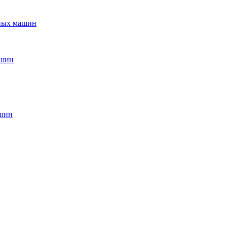
ьных машин
ашин
ашин