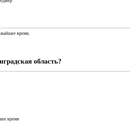
неджер
ижайшее время.
нградская область
?
шее время