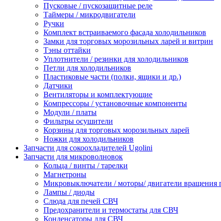
Пусковые / пускозащитные реле
Таймеры / микродвигатели
Ручки
Комплект встраиваемого фасада холодильников
Замки для торговых морозильных ларей и витрин
Тэны оттайки
Уплотнители / резинки для холодильников
Петли для холодильников
Пластиковые части (полки, ящики и др.)
Датчики
Вентиляторы и комплектующие
Компрессоры / установочные компоненты
Модули / платы
Фильтры осушители
Корзины для торговых морозильных ларей
Ножки для холодильников
Запчасти для сокоохладителей Ugolini
Запчасти для микроволновок
Кольца / винты / тарелки
Магнетроны
Микровыключатели / моторы/ двигатели вращения 
Лампы / диоды
Слюда для печей СВЧ
Предохранители и термостаты для СВЧ
Конденсаторы для СВЧ