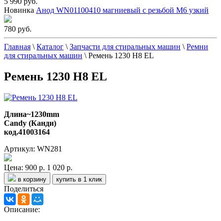
5 990 руб.
Новинка
Анод WN01100410 магниевый с резьбой М6 узкий
780 руб.
Главная
\
Каталог
\
Запчасти для стиральных машин
\
Ремни
для стиральных машин
\
Ремень 1230 H8 EL
Ремень 1230 H8 EL
Длина~1230mm
Candy (Канди)
код.41003164
Артикул: WN281
Цена:
900 р.
1 020 р.
в корзину
купить в 1 клик
Поделиться
Описание: