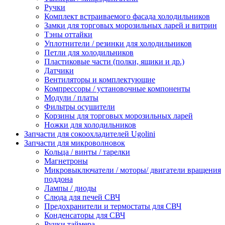
Ручки
Комплект встраиваемого фасада холодильников
Замки для торговых морозильных ларей и витрин
Тэны оттайки
Уплотнители / резинки для холодильников
Петли для холодильников
Пластиковые части (полки, ящики и др.)
Датчики
Вентиляторы и комплектующие
Компрессоры / установочные компоненты
Модули / платы
Фильтры осушители
Корзины для торговых морозильных ларей
Ножки для холодильников
Запчасти для сокоохладителей Ugolini
Запчасти для микроволновок
Кольца / винты / тарелки
Магнетроны
Микровыключатели / моторы/ двигатели вращения
поддона
Лампы / диоды
Слюда для печей СВЧ
Предохранители и термостаты для СВЧ
Конденсаторы для СВЧ
Ручки таймера