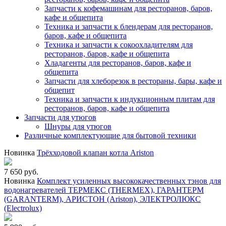
Запчасти к кофемашинам для ресторанов, баров,
кафе и общепита
Техника и запчасти к блендерам для ресторанов,
баров, кафе и общепита
Техника и запчасти к сокоохладителям для
ресторанов, баров, кафе и общепита
Хладагенты для ресторанов, баров, кафе и
общепита
Запчасти для хлеборезок в рестораны, бары, кафе и
общепит
Техника и запчасти к индукционным плитам для
ресторанов, баров, кафе и общепита
Запчасти для утюгов
Шнуры для утюгов
Различные комплектующие для бытовой техники
Новинка
Трёхходовой клапан котла Ariston
7 650 руб.
Новинка
Комплект усиленных высококачественных тэнов для
водонагревателей ТЕРМЕКС (THERMEX), ГАРАНТЕРМ
(GARANTERM), АРИСТОН (Ariston), ЭЛЕКТРОЛЮКС
(Electrolux)