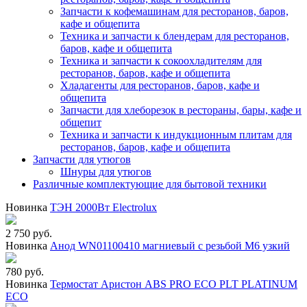
Запчасти к кофемашинам для ресторанов, баров,
кафе и общепита
Техника и запчасти к блендерам для ресторанов,
баров, кафе и общепита
Техника и запчасти к сокоохладителям для
ресторанов, баров, кафе и общепита
Хладагенты для ресторанов, баров, кафе и
общепита
Запчасти для хлеборезок в рестораны, бары, кафе и
общепит
Техника и запчасти к индукционным плитам для
ресторанов, баров, кафе и общепита
Запчасти для утюгов
Шнуры для утюгов
Различные комплектующие для бытовой техники
Новинка
ТЭН 2000Вт Electrolux
2 750 руб.
Новинка
Анод WN01100410 магниевый с резьбой М6 узкий
780 руб.
Новинка
Термостат Аристон ABS PRO ECO PLT PLATINUM
ECO