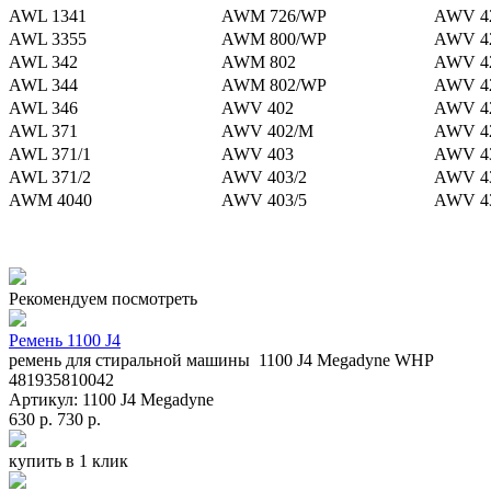
AWL 1341
AWM 726/WP
AWV 4
AWL 3355
AWM 800/WP
AWV 42
AWL 342
AWM 802
AWV 4
AWL 344
AWM 802/WP
AWV 4
AWL 346
AWV 402
AWV 42
AWL 371
AWV 402/M
AWV 4
AWL 371/1
AWV 403
AWV 4
AWL 371/2
AWV 403/2
AWV 4
AWM 4040
AWV 403/5
AWV 4
Рекомендуем посмотреть
Ремень 1100 J4
ремень для стиральной машины 1100 J4 Megadyne WHP
481935810042
Артикул: 1100 J4 Megadyne
630 р.
730 р.
купить в 1 клик