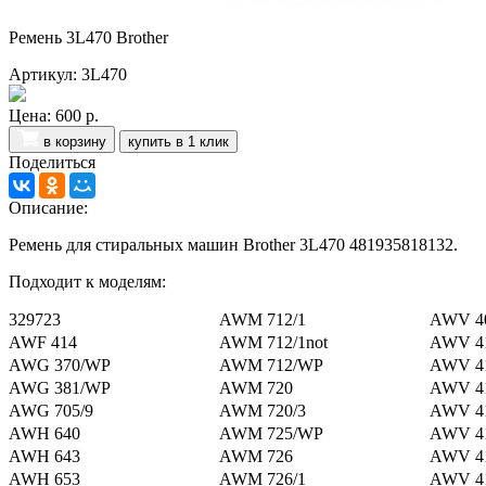
Ремень 3L470 Brother
Артикул: 3L470
Цена:
600 р.
в корзину
купить в 1 клик
Поделиться
Описание:
Ремень для стиральных машин Brother 3L470 481935818132.
Подходит к моделям:
329723
AWM 712/1
AWV 4
AWF 414
AWM 712/1not
AWV 4
AWG 370/WP
AWM 712/WP
AWV 4
AWG 381/WP
AWM 720
AWV 41
AWG 705/9
AWM 720/3
AWV 41
AWH 640
AWM 725/WP
AWV 4
AWH 643
AWM 726
AWV 4
AWH 653
AWM 726/1
AWV 41