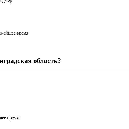
неджер
ижайшее время.
нградская область
?
шее время