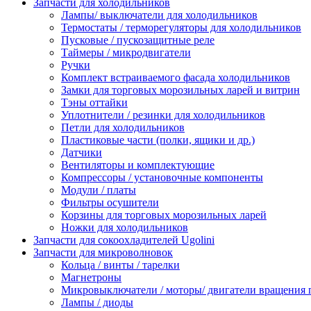
Запчасти для холодильников
Лампы/ выключатели для холодильников
Термостаты / терморегуляторы для холодильников
Пусковые / пускозащитные реле
Таймеры / микродвигатели
Ручки
Комплект встраиваемого фасада холодильников
Замки для торговых морозильных ларей и витрин
Тэны оттайки
Уплотнители / резинки для холодильников
Петли для холодильников
Пластиковые части (полки, ящики и др.)
Датчики
Вентиляторы и комплектующие
Компрессоры / установочные компоненты
Модули / платы
Фильтры осушители
Корзины для торговых морозильных ларей
Ножки для холодильников
Запчасти для сокоохладителей Ugolini
Запчасти для микроволновок
Кольца / винты / тарелки
Магнетроны
Микровыключатели / моторы/ двигатели вращения 
Лампы / диоды