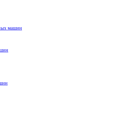
ьных машин
ашин
ашин