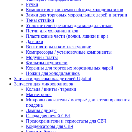
Ручки
Комплект встраиваемого фасада холодильников
Замки для торговых морозильных ларей и витрин
Тэны оттайки
Уплотнители / резинки для холодильников
Петли для холодильников
Пластиковые части (полки, ящики и др.)
Датчики
Вентиляторы и комплектующие
Компрессоры / установочные компоненты
Модули / платы
Фильтры осушители
Корзины для торговых морозильных ларей
Ножки для холодильников
Запчасти для сокоохладителей Ugolini
Запчасти для микроволновок
Кольца / винты / тарелки
Магнетроны
Микровыключатели / моторы/ двигатели вращения
поддона
Лампы / диоды
Слюда для печей СВЧ
Предохранители и термостаты для СВЧ
Конденсаторы для СВЧ
Ручки таймера