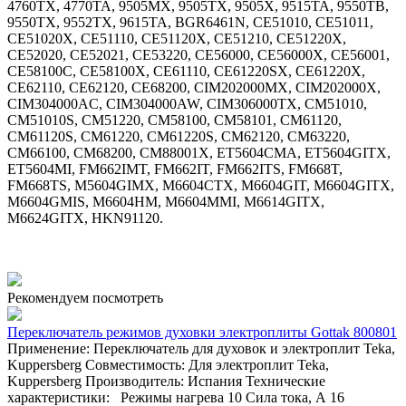
4760TX, 4770TA, 9505MX, 9505TX, 9505X, 9515TA, 9550TB,
9550TX, 9552TX, 9615TA, BGR6461N, CE51010, CE51011,
CE51020X, CE51110, CE51120X, CE51210, CE51220X,
CE52020, CE52021, CE53220, CE56000, CE56000X, CE56001,
CE58100C, CE58100X, CE61110, CE61220SX, CE61220X,
CE62110, CE62120, CE68200, CIM202000MX, CIM202000X,
CIM304000AC, CIM304000AW, CIM306000TX, CM51010,
CM51010S, CM51220, CM58100, CM58101, CM61120,
CM61120S, CM61220, CM61220S, CM62120, CM63220,
CM66100, CM68200, CM88001X, ET5604CMA, ET5604GITX,
ET5604MI, FM662IMT, FM662IT, FM662ITS, FM668T,
FM668TS, M5604GIMX, M6604CTX, M6604GIT, M6604GITX,
M6604GMIS, M6604HM, M6604MMI, M6614GITX,
M6624GITX, HKN91120.
Рекомендуем посмотреть
Переключатель режимов духовки электроплиты Gottak 800801
Применение: Переключатель для духовок и электроплит Teka,
Kuppersberg Совместимость: Для электроплит Teka,
Kuppersberg Производитель: Испания Технические
характеристики: Режимы нагрева 10 Сила тока, А 16