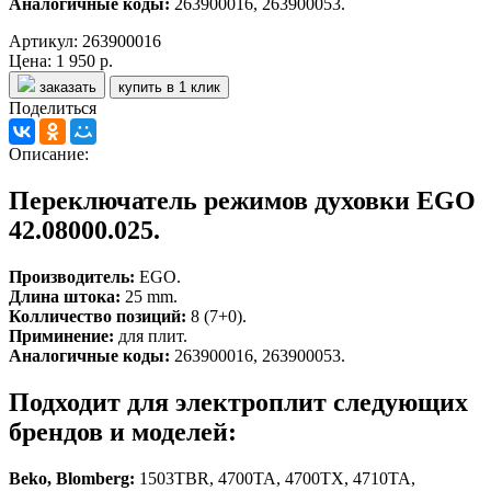
Аналогичные коды:
263900016, 263900053.
Артикул: 263900016
Цена:
1 950 р.
заказать
купить в 1 клик
Поделиться
Описание:
Переключатель режимов духовки EGO
42.08000.025.
Производитель:
EGO.
Длина штока:
25 mm.
Колличество позиций:
8 (7+0).
Приминение:
для плит.
Аналогичные коды:
263900016, 263900053.
Подходит для электроплит следующих
брендов и моделей:
Beko, Blomberg:
1503TBR, 4700TA, 4700TX, 4710TA,