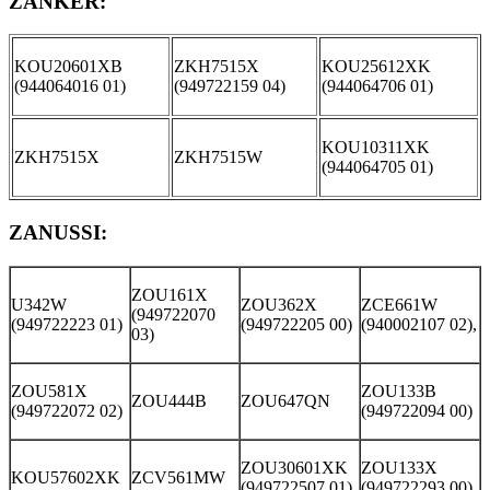
ZANKER:
KOU20601XB
ZKH7515X
KOU25612XK
(944064016 01)
(949722159 04)
(944064706 01)
KOU10311XK
ZKH7515X
ZKH7515W
(944064705 01)
ZANUSSI
:
ZOU161X
U342W
ZOU362X
ZCE661W
(949722070
(949722223 01)
(949722205 00)
(940002107 02),
03)
ZOU581X
ZOU133B
ZOU444B
ZOU647QN
(949722072 02)
(949722094 00)
ZOU30601XK
ZOU133X
KOU57602XK
ZCV561MW
(949722507 01)
(949722293 00)