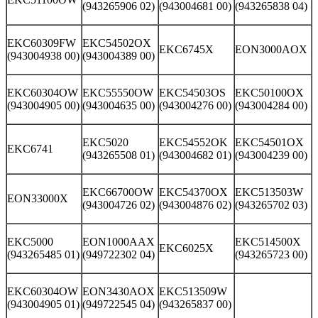
(943265906 02)
(943004681 00)
(943265838 04)
EKC60309FW
EKC54502OX
EKC6745X
EON3000AOX
(943004938 00)
(943004389 00)
EKC60304OW
EKC55550OW
EKC54503OS
EKC50100OX
(943004905 00)
(943004635 00)
(943004276 00)
(943004284 00)
EKC5020
EKC54552OK
EKC54501OX
EKC6741
(943265508 01)
(943004682 01)
(943004239 00)
EKC66700OW
EKC54370OX
EKC513503W
EON33000X
(943004726 02)
(943004876 02)
(943265702 03)
EKC5000
EON1000AAX
EKC514500X
EKC6025X
(943265485 01)
(949722302 04)
(943265723 00)
EKC60304OW
EON3430AOX
EKC513509W
(943004905 01)
(949722545 04)
(943265837 00)