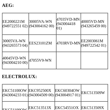
AEG:
47035VD-MN
EE2000221M
30005VA-WN
40005VD-MN
(943004418
(949722551 02)
(943004162 00)
(943265459 00)
01)
30005VA-WN
EE2003061M
EES23101ZM
4703RVD-MN
(943265573 04)
(949722542 01)
40045VD-WN
47055V9-WN
(943004210 00)
ELECTROLUX:
EKC51100OW
EKC952500X
EKC60304OW
EKC513509W
(943004233 01)
(943004509 00)
(943004917 01)
EKC513513X
EKC54551OX
EKC513509X
EKC51100OW