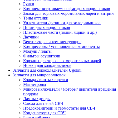
Ручки
Комплект встраиваемого фасада холодильников
Замки для торговых морозильных ларей и витрин
Тэны оттайки
Уплотнители / резинки для холодильников
Петли для холодильников
Пластиковые части (полки, ящики и др.)
Датчики
Вентиляторы и комплектующие
Компрессоры / установочные компоненты
Модули / платы
Фильтры осушители
Корзины для торговых морозильных ларей
Ножки для холодильников
Запчасти для сокоохладителей Ugolini
Запчасти для микроволновок
Кольца / винты / тарелки
Магнетроны
Микровыключатели / моторы/ двигатели вращения
поддона
Лампы / диоды
Слюда для печей СВЧ
Предохранители и термостаты для СВЧ
Конденсаторы для СВЧ
Ручки таймера