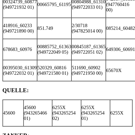
00324739_60877
00804988_61310
00665795_61195
(947760416
(949721932 01)
(949722033 01)
00)
418916_60233
2/30718
851.749
085214_60482
(949721890 00)
(947825014 00)
00885752_61363
00845187_61365
678683_60976
649306_60691
(949722049 05)
(949722051 02)
00395030_61309
520329_60816
511690_60902
65670X
(949722032 01)
(949721580 01)
(949721950 00)
QUELLE:
45600
6255X
6255X
45600
(943265466
(943265254
(943265254
6255X
01)
02)
01)