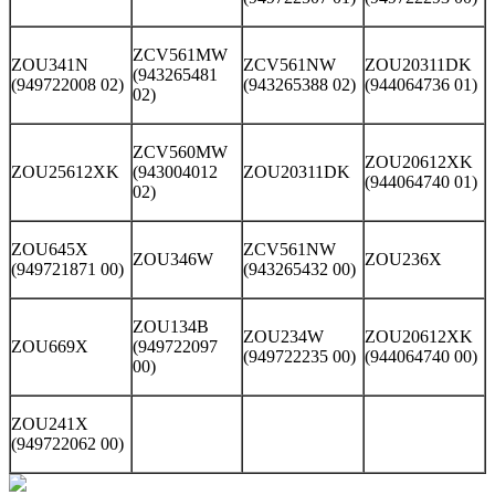
ZCV561MW
ZOU341N
ZCV561NW
ZOU20311DK
(943265481
(949722008 02)
(943265388 02)
(944064736 01)
02)
ZCV560MW
ZOU20612XK
ZOU25612XK
(943004012
ZOU20311DK
(944064740 01)
02)
ZOU645X
ZCV561NW
ZOU346W
ZOU236X
(949721871 00)
(943265432 00)
ZOU134B
ZOU234W
ZOU20612XK
ZOU669X
(949722097
(949722235 00)
(944064740 00)
00)
ZOU241X
(949722062 00)