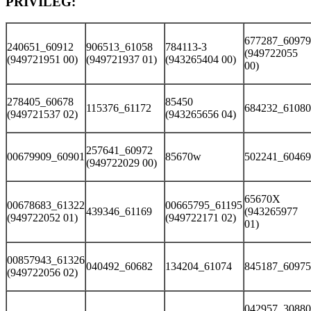
PRIVILEG:
677287_60979
240651_60912
906513_61058
784113-3
(949722055
(949721951 00)
(949721937 01)
(943265404 00)
00)
278405_60678
85450
115376_61172
684232_61080
(949721537 02)
(943265656 04)
257641_60972
00679909_60901
85670w
502241_60469
(949722029 00)
65670X
00678683_61322
00665795_61195
439346_61169
(943265977
(949722052 01)
(949722171 02)
01)
00857943_61326
040492_60682
134204_61074
845187_60975
(949722056 02)
042957_30880