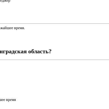
неджер
ижайшее время.
нградская область
?
шее время