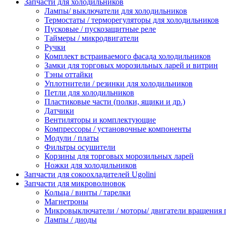
Запчасти для холодильников
Лампы/ выключатели для холодильников
Термостаты / терморегуляторы для холодильников
Пусковые / пускозащитные реле
Таймеры / микродвигатели
Ручки
Комплект встраиваемого фасада холодильников
Замки для торговых морозильных ларей и витрин
Тэны оттайки
Уплотнители / резинки для холодильников
Петли для холодильников
Пластиковые части (полки, ящики и др.)
Датчики
Вентиляторы и комплектующие
Компрессоры / установочные компоненты
Модули / платы
Фильтры осушители
Корзины для торговых морозильных ларей
Ножки для холодильников
Запчасти для сокоохладителей Ugolini
Запчасти для микроволновок
Кольца / винты / тарелки
Магнетроны
Микровыключатели / моторы/ двигатели вращения 
Лампы / диоды