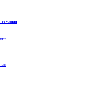
ьных машин
ашин
ашин