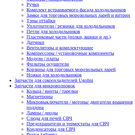
Ручки
Комплект встраиваемого фасада холодильников
Замки для торговых морозильных ларей и витрин
Тэны оттайки
Уплотнители / резинки для холодильников
Петли для холодильников
Пластиковые части (полки, ящики и др.)
Датчики
Вентиляторы и комплектующие
Компрессоры / установочные компоненты
Модули / платы
Фильтры осушители
Корзины для торговых морозильных ларей
Ножки для холодильников
Запчасти для сокоохладителей Ugolini
Запчасти для микроволновок
Кольца / винты / тарелки
Магнетроны
Микровыключатели / моторы/ двигатели вращения
поддона
Лампы / диоды
Слюда для печей СВЧ
Предохранители и термостаты для СВЧ
Конденсаторы для СВЧ
Ручки таймера