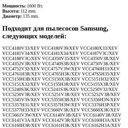
Мощность:
1600 Вт.
Высота:
112 mm.
Диаметр:
135 mm.
Подходит для пылесосов Samsung,
следующих моделей:
VCC4180V33/XEV VCC4180V39/XEV VCC4180X33/XEV
VCC4181V34/XEV VCC4181X34/XEV VCC4187V3C/XEV
VCC4188V3C/XEV VCC4350V35/XEV VCC4350V3R/XEV
VCC4352V3R/XEV VCC4740S3B/XEV VCC4750V3K/XEV
VCC4752V32/XEV VCC4757V3W/XEV VCC4760H33/XEV
VCC4761H3R/XEV VCC4765H3K/XEV VCC47S5H35/XEV
VCC5150H3B/XEV VCC5150X3B/XEV VCC5151H32/XEV
VCC5151X32/XEV VCC5155H3R/XEV VCC5155X3R/XEV
VCC5240S3K/XEV VCC5241S3K/XEV VCC5250V32/XEV
VCC5250V3R/XEV VCC5251V3R/XEV VCC5252V3B/XEV
VCC5345V3S/XEV VCC5355H3B/XEV VCC5356H3N/XEV
VCC5357H31/XEV VCC5357H3W/XEV VCC5376H3P/XEV
VCC5377H33/XEV VCC5660V3K/XEV VCC5660X3K/XEV
VCC5661V3W/XEV VCC6140V3B/XEV VCC6140V3R/XEV
VCC6141V3A/XEV VCC6142V3R/XEV VCC6160H3A/XEV
VCC6160H3R/XEV VCC6161H3K/XEV VCC6162H3A/XEV