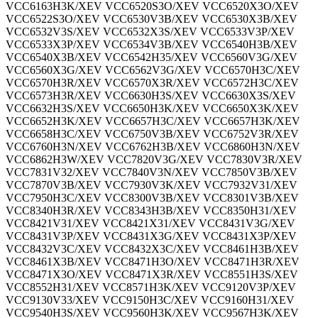
VCC6163H3K/XEV VCC6520S3O/XEV VCC6520X3O/XEV
VCC6522S3O/XEV VCC6530V3B/XEV VCC6530X3B/XEV
VCC6532V3S/XEV VCC6532X3S/XEV VCC6533V3P/XEV
VCC6533X3P/XEV VCC6534V3B/XEV VCC6540H3B/XEV
VCC6540X3B/XEV VCC6542H35/XEV VCC6560V3G/XEV
VCC6560X3G/XEV VCC6562V3G/XEV VCC6570H3C/XEV
VCC6570H3R/XEV VCC6570X3R/XEV VCC6572H3C/XEV
VCC6573H3R/XEV VCC6630H3S/XEV VCC6630X3S/XEV
VCC6632H3S/XEV VCC6650H3K/XEV VCC6650X3K/XEV
VCC6652H3K/XEV VCC6657H3C/XEV VCC6657H3K/XEV
VCC6658H3C/XEV VCC6750V3B/XEV VCC6752V3R/XEV
VCC6760H3N/XEV VCC6762H3B/XEV VCC6860H3N/XEV
VCC6862H3W/XEV VCC7820V3G/XEV VCC7830V3R/XEV
VCC7831V32/XEV VCC7840V3N/XEV VCC7850V3B/XEV
VCC7870V3B/XEV VCC7930V3K/XEV VCC7932V31/XEV
VCC7950H3C/XEV VCC8300V3B/XEV VCC8301V3B/XEV
VCC8340H3R/XEV VCC8343H3B/XEV VCC8350H31/XEV
VCC8421V31/XEV VCC8421X31/XEV VCC8431V3G/XEV
VCC8431V3P/XEV VCC8431X3G/XEV VCC8431X3P/XEV
VCC8432V3C/XEV VCC8432X3C/XEV VCC8461H3B/XEV
VCC8461X3B/XEV VCC8471H3O/XEV VCC8471H3R/XEV
VCC8471X3O/XEV VCC8471X3R/XEV VCC8551H3S/XEV
VCC8552H31/XEV VCC8571H3K/XEV VCC9120V3P/XEV
VCC9130V33/XEV VCC9150H3C/XEV VCC9160H31/XEV
VCC9540H3S/XEV VCC9560H3K/XEV VCC9567H3K/XEV