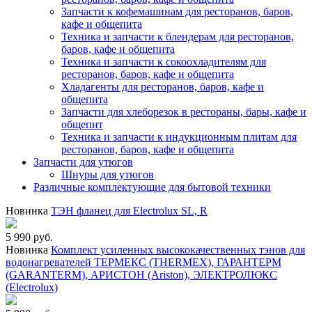
Запчасти к кофемашинам для ресторанов, баров,
кафе и общепита
Техника и запчасти к блендерам для ресторанов,
баров, кафе и общепита
Техника и запчасти к сокоохладителям для
ресторанов, баров, кафе и общепита
Хладагенты для ресторанов, баров, кафе и
общепита
Запчасти для хлеборезок в рестораны, бары, кафе и
общепит
Техника и запчасти к индукционным плитам для
ресторанов, баров, кафе и общепита
Запчасти для утюгов
Шнуры для утюгов
Различные комплектующие для бытовой техники
Новинка
ТЭН фланец для Electrolux SL, R
5 990 руб.
Новинка
Комплект усиленных высококачественных тэнов для
водонагревателей ТЕРМЕКС (THERMEX), ГАРАНТЕРМ
(GARANTERM), АРИСТОН (Ariston), ЭЛЕКТРОЛЮКС
(Electrolux)