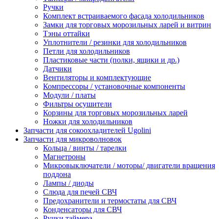
Ручки
Комплект встраиваемого фасада холодильников
Замки для торговых морозильных ларей и витрин
Тэны оттайки
Уплотнители / резинки для холодильников
Петли для холодильников
Пластиковые части (полки, ящики и др.)
Датчики
Вентиляторы и комплектующие
Компрессоры / установочные компоненты
Модули / платы
Фильтры осушители
Корзины для торговых морозильных ларей
Ножки для холодильников
Запчасти для сокоохладителей Ugolini
Запчасти для микроволновок
Кольца / винты / тарелки
Магнетроны
Микровыключатели / моторы/ двигатели вращения
поддона
Лампы / диоды
Слюда для печей СВЧ
Предохранители и термостаты для СВЧ
Конденсаторы для СВЧ
Ручки таймера