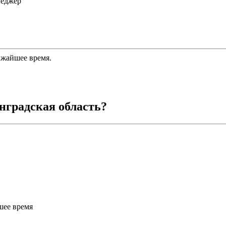
неджер
ижайшее время.
нградская область
?
шее время