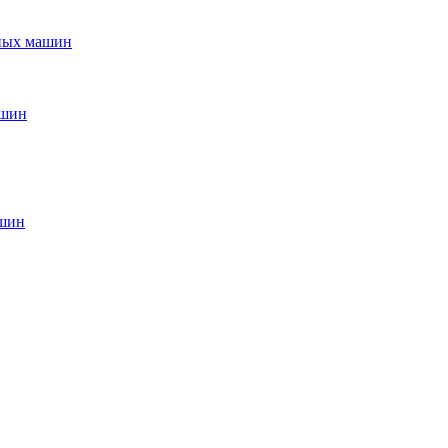
ьных машин
ашин
ашин