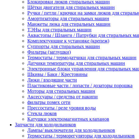
Блокировки люков стиральных машин
Щётки двигателя для стиральных машин
Ручки / петли / крючки на замки люков для стирал
Амортизаторы для стиральных машин
Манжеты люка для стиральных машин
ТЭНы для стиральных машин
Аквастопы / Шланги / Патрубки для стиральных м
Комплектующие к установке (крепеж)
Суппорты для стиральных машин
Фильтры (заглушки)
Термостаты / термодатчики для стиральных машин
Датчики температуры для стиральных машин
Электронные блоки управления для стиральных м
Шкивы / Баки / Крестовины
Люки / входящие части
Пластиковые части / лопасти / дозаторы порошка
Моторы для стиральных машин
Аксессуары / средства от накипи
фильтры помех сети
Прессостаты / реле уровня воды
Стекла люков
Катушки электромагнитных клапанов
Запчасти для холодильников
Лампы/ выключатели для холодильников
Термостаты / терморегуляторы для холодильников