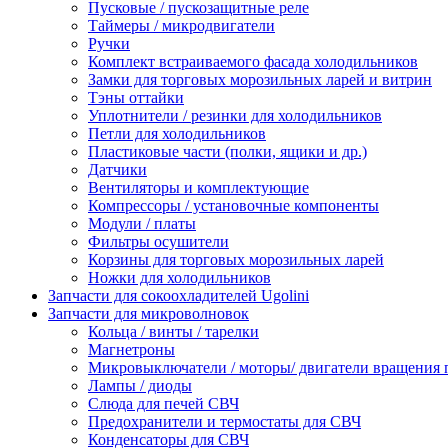
Пусковые / пускозащитные реле
Таймеры / микродвигатели
Ручки
Комплект встраиваемого фасада холодильников
Замки для торговых морозильных ларей и витрин
Тэны оттайки
Уплотнители / резинки для холодильников
Петли для холодильников
Пластиковые части (полки, ящики и др.)
Датчики
Вентиляторы и комплектующие
Компрессоры / установочные компоненты
Модули / платы
Фильтры осушители
Корзины для торговых морозильных ларей
Ножки для холодильников
Запчасти для сокоохладителей Ugolini
Запчасти для микроволновок
Кольца / винты / тарелки
Магнетроны
Микровыключатели / моторы/ двигатели вращения 
Лампы / диоды
Слюда для печей СВЧ
Предохранители и термостаты для СВЧ
Конденсаторы для СВЧ