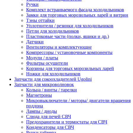
Ручки
Комплект встраиваемого фасада холодильников
Замки для торговых морозильных ларей и витрин
Тэны оттайки
Уплотнители / резинки для холодильников
Петли для холодильников
Пластиковые части (полки, ящики и др.)
Датчики
Вентиляторы и комплектующие
Компрессоры / установочные компоненты
Модули / платы
Фильтры осушители
Корзины для торговых морозильных ларей
Ножки для холодильников
Запчасти для сокоохладителей Ugolini
Запчасти для микроволновок
Кольца / винты / тарелки
Магнетроны
Микровыключатели / моторы/ двигатели вращения
поддона
Лампы / диоды
Слюда для печей СВЧ
Предохранители и термостаты для СВЧ
Конденсаторы для СВЧ
Ручки таймера